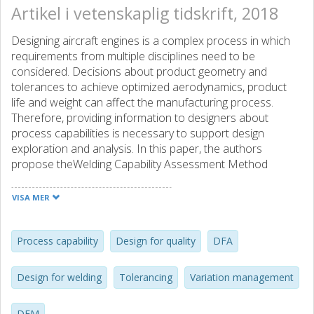
Artikel i vetenskaplig tidskrift, 2018
Designing aircraft engines is a complex process in which
requirements from multiple disciplines need to be
considered. Decisions about product geometry and
tolerances to achieve optimized aerodynamics, product
life and weight can affect the manufacturing process.
Therefore, providing information to designers about
process capabilities is necessary to support design
exploration and analysis. In this paper, the authors
propose theWelding Capability Assessment Method
(WCAM) as a tool to support the systematic identification
and assessment of design issues related to product
VISA MER
geometry critical to the welding process. Within this
method, a list of potential failure modes during welding is
connected to specific design parameters. Once the critical
Process capability
Design for quality
DFA
design parameters have been identified, quantitative
methods are proposed to calculate tolerances to reduce
Design for welding
Tolerancing
Variation management
the likelihood of welding failures. The application of this
method is demonstrated through an industrial case study
DFM