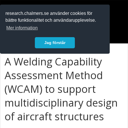
RESEARCH
.chalmers.se
research.chalmers.se använder cookies för
bättre funktionalitet och användarupplevelse.
In English
Mer information
Logga in
Jag förstår
A Welding Capability
Assessment Method
(WCAM) to support
multidisciplinary design
of aircraft structures