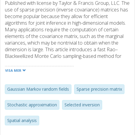
Published with license by Taylor & Francis Group, LLC. The
use of sparse precision (inverse covariance) matrices has
become popular because they allow for efficient
algorithms for joint inference in high-dimensional models.
Many applications require the computation of certain
elements of the covariance matrix, such as the marginal
variances, which may be nontrivial to obtain when the
dimension is large. This article introduces a fast Rao–
Blackwellized Monte Carlo sampling-based method for
efficiently approximating selected elements of the
covariance matrix. The variance and confidence bounds of
VISA MER
the approximations can be precisely estimated without
additional computational costs. Furthermore, a method
that iterates over subdomains is introduced, and is shown
Gaussian Markov random fields
Sparse precision matrix
to additionally reduce the approximation errors to
practically negligible levels in an application on functional
Stochastic approximation
Selected inversion
magnetic resonance imaging data. Both methods have low
memory requirements, which is typically the bottleneck for
Spatial analysis
competing direct methods.