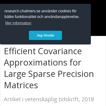
RESEARCH
.chalmers.se
research.chalmers.se använder cookies för
bättre funktionalitet och användarupplevelse.
In English
Mer information
Logga in
Jag förstår
Efficient Covariance
Approximations for
Large Sparse Precision
Matrices
Artikel i vetenskaplig tidskrift, 2018