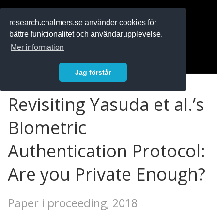
RESEARCH
.chalmers.se
research.chalmers.se använder cookies för
bättre funktionalitet och användarupplevelse.
In English
Mer information
Logga in
Jag förstår
Revisiting Yasuda et al.’s
Biometric
Authentication Protocol:
Are you Private Enough?
Paper i proceeding, 2018