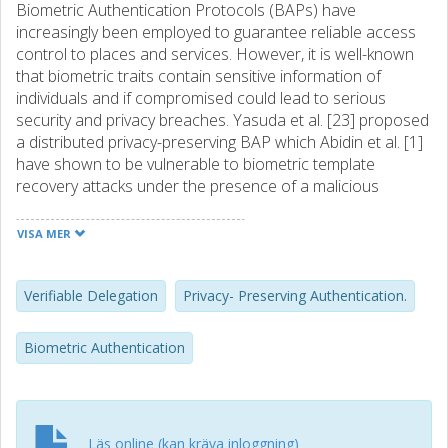
Biometric Authentication Protocols (BAPs) have
increasingly been employed to guarantee reliable access
control to places and services. However, it is well-known
that biometric traits contain sensitive information of
individuals and if compromised could lead to serious
security and privacy breaches. Yasuda et al. [23] proposed
a distributed privacy-preserving BAP which Abidin et al. [1]
have shown to be vulnerable to biometric template
recovery attacks under the presence of a malicious
computational server. In this paper, we fix the weaknesses
of Yasuda et al.’s BAP and present a detailed instantiation
VISA MER
of a distributed privacy-preserving BAP which is resilient
against the attack presented in [1]. Our solution employs
Backes et al.’s [4] verifiable computation scheme to limit
Verifiable Delegation
Privacy- Preserving Authentication.
the possible misbehaviours of a malicious computational
server.
Biometric Authentication
Läs online (kan kräva inloggning)