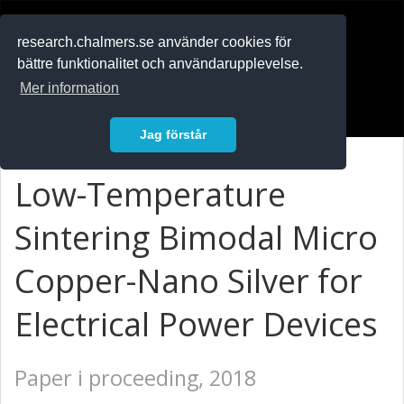
RESEARCH
.chalmers.se
research.chalmers.se använder cookies för
bättre funktionalitet och användarupplevelse.
In English
Mer information
Logga in
Jag förstår
Low-Temperature
Sintering Bimodal Micro
Copper-Nano Silver for
Electrical Power Devices
Paper i proceeding, 2018