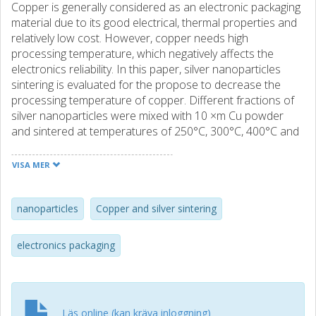
Copper is generally considered as an electronic packaging
material due to its good electrical, thermal properties and
relatively low cost. However, copper needs high
processing temperature, which negatively affects the
electronics reliability. In this paper, silver nanoparticles
sintering is evaluated for the propose to decrease the
processing temperature of copper. Different fractions of
silver nanoparticles were mixed with 10 ×m Cu powder
and sintered at temperatures of 250°C, 300°C, 400°C and
500°C, under low pressures 4MPa and 8MPa, and a high
pressure of 100MPa for comparison. Densities from 45%
VISA MER
to 94% of the density of bulk Cu have been achieved while
the thermal and electrical conductivities have been
evaluated and reached a value of around 270W/m.K and
nanoparticles
Copper and silver sintering
1.41×106 S/m.
electronics packaging
Läs online (kan kräva inloggning)