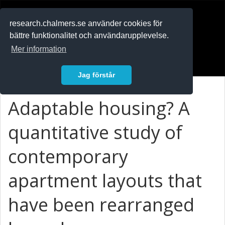
RESEARCH
.chalmers.se
research.chalmers.se använder cookies för
bättre funktionalitet och användarupplevelse.
In English
Mer information
Logga in
Jag förstår
Adaptable housing? A
quantitative study of
contemporary
apartment layouts that
have been rearranged