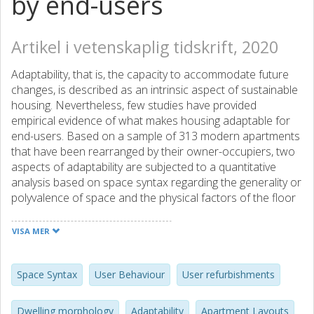
by end-users
Artikel i vetenskaplig tidskrift, 2020
Adaptability, that is, the capacity to accommodate future
changes, is described as an intrinsic aspect of sustainable
housing. Nevertheless, few studies have provided
empirical evidence of what makes housing adaptable for
end-users. Based on a sample of 313 modern apartments
that have been rearranged by their owner-occupiers, two
aspects of adaptability are subjected to a quantitative
analysis based on space syntax regarding the generality or
polyvalence of space and the physical factors of the floor
plans that facilitate reconstructions. The results show that
two form factors are linked to occupant rearrangements:
VISA MER
the size of the living space and the fragmentation of the
initial floor plan. The results spark a discussion on a lack of
general use of modern apartments and the long-term
Space Syntax
User Behaviour
User refurbishments
sustainability of housing stocks with respect to social
aspects, as well as resource use from renovation and
Dwelling morphology
Adaptability
Apartment Layouts