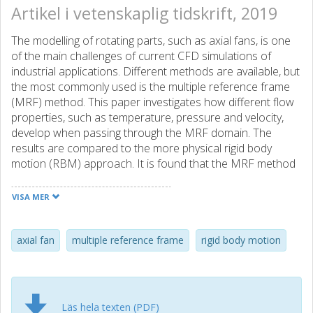
Artikel i vetenskaplig tidskrift, 2019
The modelling of rotating parts, such as axial fans, is one
of the main challenges of current CFD simulations of
industrial applications. Different methods are available, but
the most commonly used is the multiple reference frame
(MRF) method. This paper investigates how different flow
properties, such as temperature, pressure and velocity,
develop when passing through the MRF domain. The
results are compared to the more physical rigid body
motion (RBM) approach. It is found that the MRF method
transports the upstream properties with the streamlines
of the relative velocity from the upstream to the
VISA MER
downstream interface. This leads to a non-physical
rotation by an angle that is dependent on the length of the
domain and the ratio between axial and tangential velocity
axial fan
multiple reference frame
rigid body motion
in the MRF region. The temperature field is more affected
than the flow field, since wake structures from upstream
obstacles are destroyed due to the wake of the blades.
Downstream structures affect the flow in the upstream
Läs hela texten (PDF)