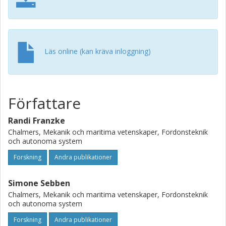
region by an increase in static pressure, which causes the
streamlines in the MRF zone to slow down. Depending on
the size of the obstacle, this can cause substantial
distortions in the upstream and downstream flow field.
Läs online (kan kräva inloggning)
Författare
Randi Franzke
Chalmers, Mekanik och maritima vetenskaper, Fordonsteknik
och autonoma system
Forskning
Andra publikationer
Simone Sebben
Chalmers, Mekanik och maritima vetenskaper, Fordonsteknik
och autonoma system
Forskning
Andra publikationer