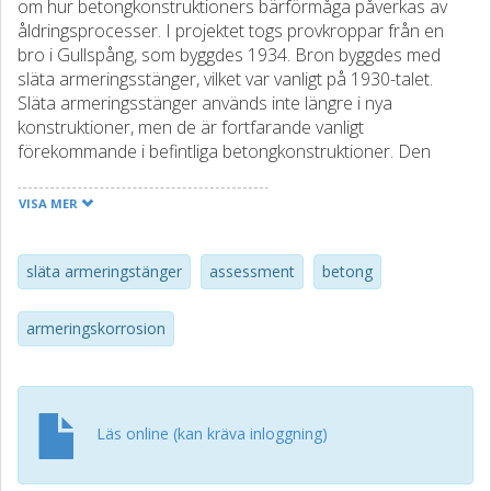
om hur betongkonstruktioners bärförmåga påverkas av
åldringsprocesser. I projektet togs provkroppar från en
bro i Gullspång, som byggdes 1934. Bron byggdes med
släta armeringsstänger, vilket var vanligt på 1930-talet.
Släta armeringsstänger används inte längre i nya
konstruktioner, men de är fortfarande vanligt
förekommande i befintliga betongkonstruktioner. Den
vanligaste skadetypen i armerade betongkonstruktioner är
armeringskorrosion, vilket var anledningen till att bron i
VISA MER
Gullspång
revs 2016. Att förstå hur släta armeringsstål med
korrosionsskador fungerar är viktigt för att kunna bedöma
släta armeringstänger
assessment
betong
äldre konstruktioners bärförmåga och undvika rivning i
onödan. I den här artikeln sammanfattas projektets
armeringskorrosion
viktigaste resultat.
Läs online (kan kräva inloggning)