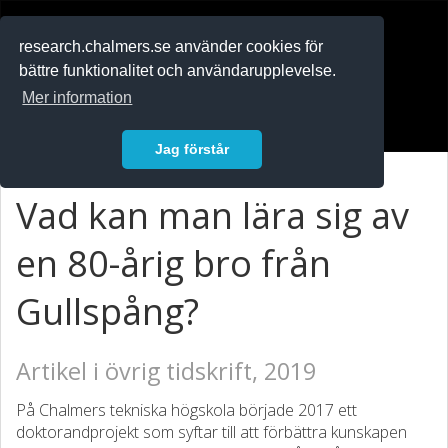
RESEARCH
.chalmers.se
research.chalmers.se använder cookies för
bättre funktionalitet och användarupplevelse.
In English
Mer information
Logga in
Jag förstår
Vad kan man lära sig av
en 80-årig bro från
Gullspång?
Artikel i övrig tidskrift, 2019
På Chalmers tekniska högskola började 2017 ett
doktorandprojekt som syftar till att förbättra kunskapen