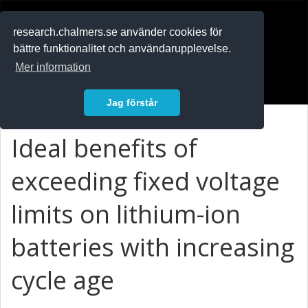
RESEARCH
.chalmers.se
research.chalmers.se använder cookies för
bättre funktionalitet och användarupplevelse.
In English
Mer information
Logga in
Jag förstår
Ideal benefits of
exceeding fixed voltage
limits on lithium-ion
batteries with increasing
cycle age