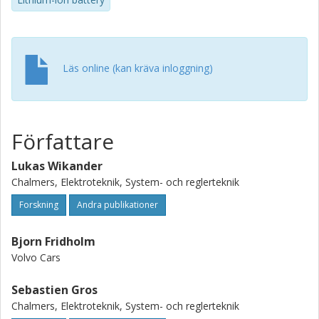
city bus drive cycle, use of plating overpotential limits over
voltage limits is shown to enable additional recovery of 2.5-
14% of traction energy.
Läs online (kan kräva inloggning)
Författare
Lukas Wikander
Chalmers, Elektroteknik, System- och reglerteknik
Forskning
Andra publikationer
Bjorn Fridholm
Volvo Cars
Sebastien Gros
Chalmers, Elektroteknik, System- och reglerteknik