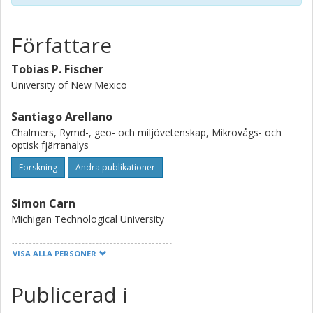
below the arc crust, is efficiently consumed by microbial
activity before entering the deeper parts of the subduction
system, or becomes recycled into the deep mantle to
Författare
potentially form diamonds.
Tobias P. Fischer
University of New Mexico
Santiago Arellano
Chalmers, Rymd-, geo- och miljövetenskap, Mikrovågs- och
optisk fjärranalys
Forskning
Andra publikationer
Simon Carn
Michigan Technological University
Alessandro Aiuppa
VISA ALLA PERSONER
Universita degli Studi di Palermo
Publicerad i
Bo Galle