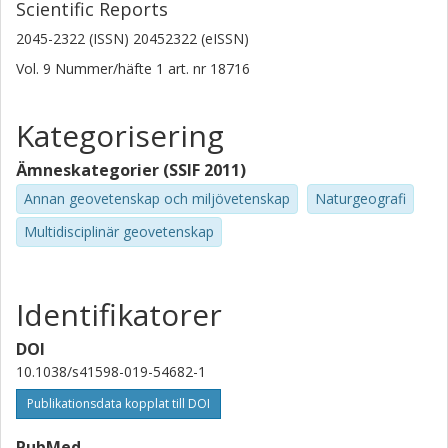
Chalmers, Rymd-, geo- och miljövetenskap, Mikrovågs- och
Scientific Reports
optisk fjärranalys
2045-2322 (ISSN) 20452322 (eISSN)
Forskning
Andra publikationer
Vol. 9
Nummer/häfte
1
art. nr
18716
Patrick Allard
Kategorisering
Université Paris Descartes
Ämneskategorier (SSIF 2011)
Taryn Lopez
University of Alaska Fairbanks
Annan geovetenskap och miljövetenskap
Naturgeografi
Multidisciplinär geovetenskap
Hiroshi Shinohara
AIST-NT Inc.
Identifikatorer
Peter Kelly
USGS Cascades Volcano Observatory
DOI
10.1038/s41598-019-54682-1
Cynthia Werner
USGS Cascades Volcano Observatory
Publikationsdata kopplat till DOI
Carlo Cardellini
PubMed