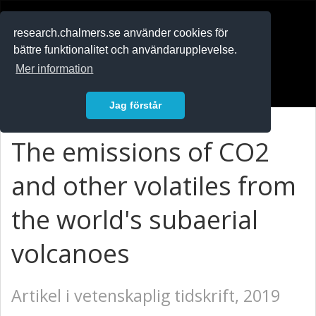
RESEARCH
.chalmers.se
research.chalmers.se använder cookies för
bättre funktionalitet och användarupplevelse.
In English
Mer information
Logga in
Jag förstår
The emissions of CO2
and other volatiles from
the world's subaerial
volcanoes
Artikel i vetenskaplig tidskrift, 2019