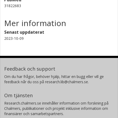
Universita degli Studi di Perugia
31822683
Giovanni Chiodini
Mer information
Istituto Nazionale di Geofisica e Vulcanologia
Senast uppdaterat
2023-10-09
Feedback och support
Om du har frågor, behöver hjälp, hittar en bugg eller vill ge
feedback når du oss på research.lib@chalmers.se.
Om tjänsten
Research.chalmers.se innehåller information om forskning på
Chalmers, publikationer och projekt inklusive information om
finansiärer och samarbetspartners.