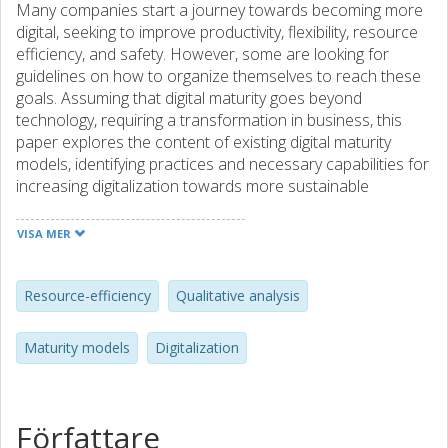
Many companies start a journey towards becoming more
digital, seeking to improve productivity, flexibility, resource
efficiency, and safety. However, some are looking for
guidelines on how to organize themselves to reach these
goals. Assuming that digital maturity goes beyond
technology, requiring a transformation in business, this
paper explores the content of existing digital maturity
models, identifying practices and necessary capabilities for
increasing digitalization towards more sustainable
processes. Qualitative analysis of 21 digital maturity
models and an assessment within eight Swedish
VISA MER
companies allowed to identify their current-state, andthat
digitalization implementation needs to be supported by
specific organizational capabilities.
Resource-efficiency
Qualitative analysis
Maturity models
Digitalization
Författare