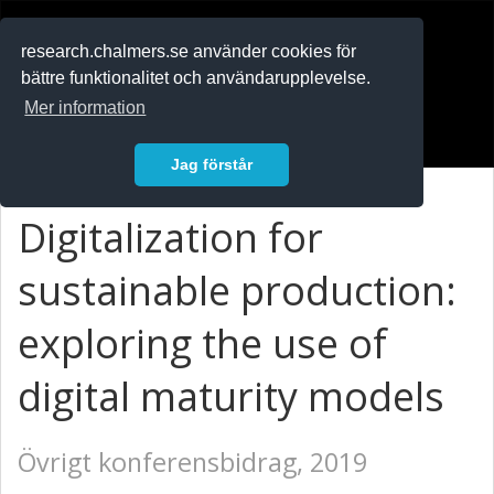
RESEARCH
.chalmers.se
research.chalmers.se använder cookies för
bättre funktionalitet och användarupplevelse.
In English
Mer information
Logga in
Jag förstår
Digitalization for
sustainable production:
exploring the use of
digital maturity models
Övrigt konferensbidrag, 2019