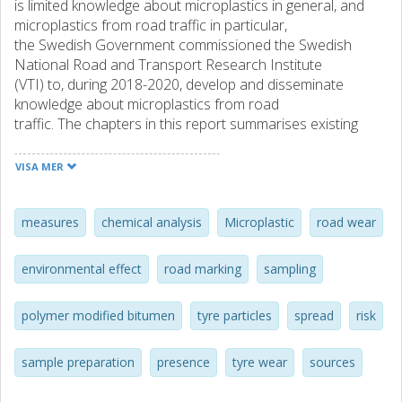
is limited knowledge about microplastics in general, and
microplastics from road traffic in particular,
the Swedish Government commissioned the Swedish
National Road and Transport Research Institute
(VTI) to, during 2018-2020, develop and disseminate
knowledge about microplastics from road
traffic. The chapters in this report summarises existing
knowledge about microplastics from road
traffic with respect to the following aspects: sources,
VISA MER
spread and presence; effects on and risk to the
environment and human health; characteristics and
chemical composition; tyre and road wear;
measures
chemical analysis
Microplastic
road wear
sampling methods; analysis and sample preparation; and
measures. The report also includes a chapter
environmental effect
road marking
sampling
with overall conclusions, and a chapter about further
research, development and investigation needs.
polymer modified bitumen
tyre particles
spread
risk
The purpose of this report is to provide a basis for
reducing the generation and spread of microplastics
from road traffic. One aim of the report is to collate and
sample preparation
presence
tyre wear
sources
disseminate knowledge about microplastics
generated by tyre and road wear, and to review the