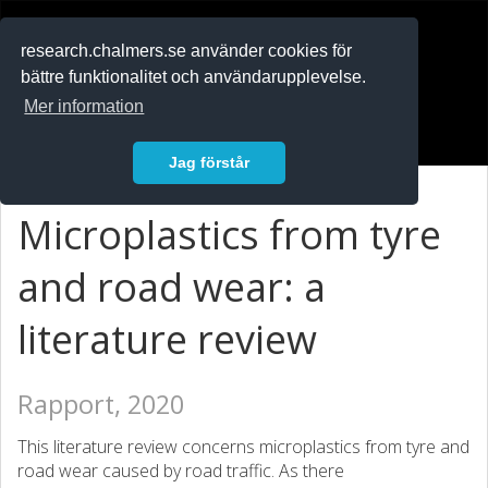
RESEARCH
.chalmers.se
research.chalmers.se använder cookies för
bättre funktionalitet och användarupplevelse.
In English
Mer information
Logga in
Jag förstår
Microplastics from tyre
and road wear: a
literature review
Rapport, 2020
This literature review concerns microplastics from tyre and
road wear caused by road traffic. As there