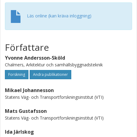
current level of knowledge. A second aim is to
identify knowledge gaps and research requirements in
Läs online (kan kräva inloggning)
relation to microplastics from road traffic. This
literature review is based on a review of scientific articles
and reports, as well as technical literature
and some information from experts and industry.
Författare
Yvonne Andersson-Sköld
Chalmers, Arkitektur och samhällsbyggnadsteknik
Forskning
Andra publikationer
Mikael Johannesson
Statens Väg- och Transportforskningsinstitut (VTI)
Mats Gustafsson
Statens Väg- och Transportforskningsinstitut (VTI)
Ida Järlskog