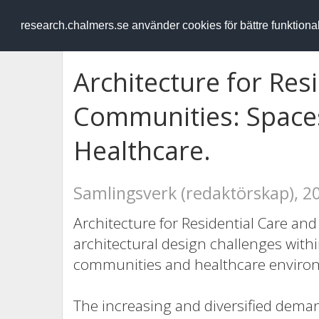
RESEARCH
.chalmers.se
research.chalmers.se använder cookies för bättre funktion
Architecture for Res
Communities: Spaces
Healthcare.
Samlingsverk (redaktörskap), 2
Architecture for Residential Care a
architectural design challenges withi
communities and healthcare enviro
The increasing and diversified deman