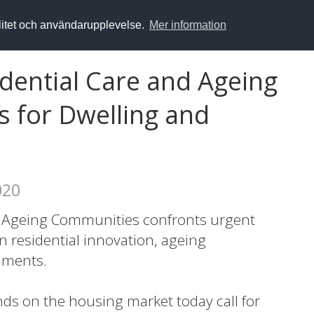
alitet och användarupplevelse.
Mer information
idential Care and Ageing
 for Dwelling and
020
nd Ageing Communities confronts urgent
n residential innovation, ageing
nments.
ds on the housing market today call for