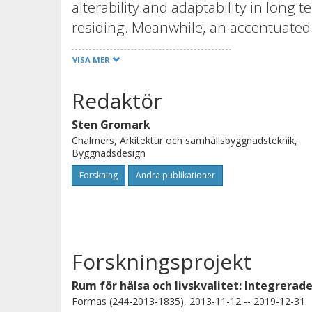
alterability and adaptability in long 
residing. Meanwhile, an accentuated 
ways of living, combining dignity, i
VISA MER
Concurrently, profound changes in t
require rethinking healing environme
Redaktör
dynamics between these integrated 
Sten Gromark
intends to envision reconfigured en
Chalmers, Arkitektur och samhällsbyggnadsteknik,
significantly enhance new forms of w
Byggnadsdesign
of life.
Forskning
Andra publikationer
This book identifies, presents, and ar
processes, and healing atmospheres,
developed in close collaboration wit
Forskningsprojekt
architecture, design, and healthcare. 
Rum för hälsa och livskvalitet: Integrerad
health promotive situations of dwelli
Formas (244-2013-1835), 2013-11-12 -- 2019-12-31.