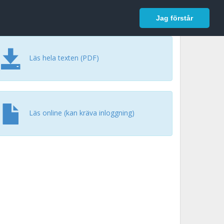
In English
Logga in
Jag förstår
Läs hela texten (PDF)
Läs online (kan kräva inloggning)