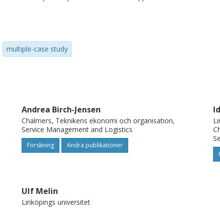
edish organisations, we propose six
ng roles for QM. Further, the study
 affecting both exploitative and explorative
multiple-case study
's value creation process. This research
e with empirical evidence on the challenges
ten discussed but not as often studied
Andrea Birch-Jensen
I
Chalmers, Teknikens ekonomi och organisation,
Li
Service Management and Logistics
Ch
Se
Forskning
Andra publikationer
Ulf Melin
Linköpings universitet