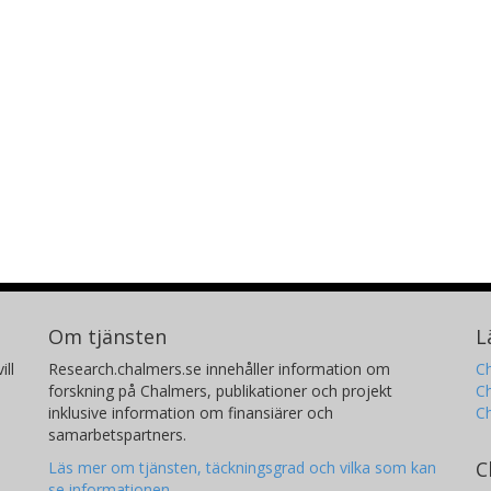
Om tjänsten
L
ill
Research.chalmers.se innehåller information om
Ch
forskning på Chalmers, publikationer och projekt
Ch
inklusive information om finansiärer och
C
samarbetspartners.
C
Läs mer om tjänsten, täckningsgrad och vilka som kan
se informationen