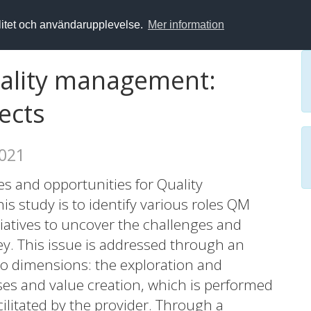
alitet och användarupplevelse.
Mer information
quality management:
ects
2021
es and opportunities for Quality
 study is to identify various roles QM
nitiatives to uncover the challenges and
ney. This issue is addressed through an
wo dimensions: the exploration and
sses and value creation, which is performed
cilitated by the provider. Through a