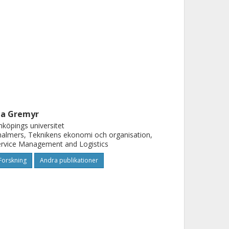
da Gremyr
nköpings universitet
almers, Teknikens ekonomi och organisation,
rvice Management and Logistics
Forskning
Andra publikationer