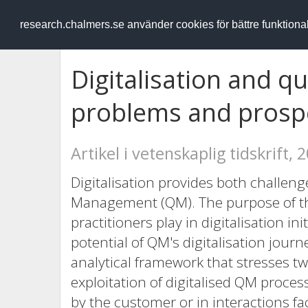
RESEARCH
.chalmers.se
research.chalmers.se använder cookies för bättre funktion
Digitalisation and 
problems and prosp
Artikel i vetenskaplig tidskrift, 
Digitalisation provides both challeng
Management (QM). The purpose of this
practitioners play in digitalisation i
potential of QM's digitalisation jour
analytical framework that stresses t
exploitation of digitalised QM proce
by the customer or in interactions fa