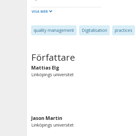
multiple-case study of four large Sw
VISA MER
different challenges and correspondi
identifies challenges of digitalisation
quality management
Digitalisation
practices
practices throughout an organisation
contributes to the existing literatur
induced by digitalisation, an area of
Författare
empirically.
Mattias Elg
Linköpings universitet
Jason Martin
Linköpings universitet