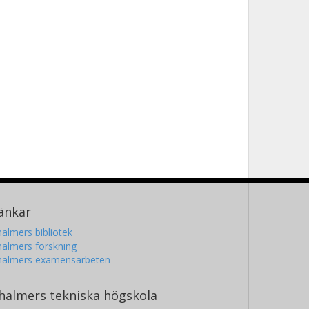
änkar
almers bibliotek
almers forskning
halmers examensarbeten
halmers tekniska högskola