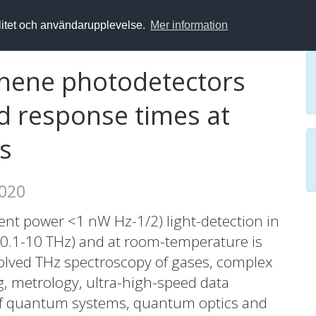
alitet och användarupplevelse.
Mer information
phene photodetectors
 response times at
s
2020
lent power <1 nW Hz-1/2) light-detection in
(0.1-10 THz) and at room-temperature is
solved THz spectroscopy of gases, complex
, metrology, ultra-high-speed data
of quantum systems, quantum optics and