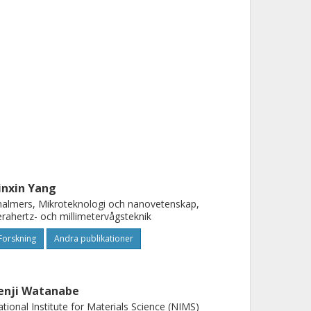
inxin Yang
almers, Mikroteknologi och nanovetenskap,
rahertz- och millimetervågsteknik
Forskning
Andra publikationer
enji Watanabe
tional Institute for Materials Science (NIMS)