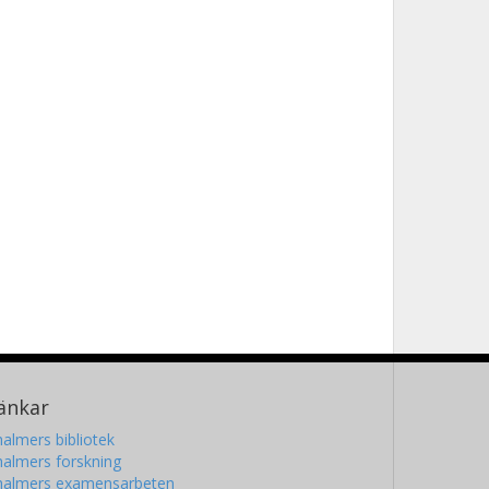
änkar
almers bibliotek
almers forskning
halmers examensarbeten