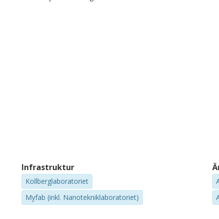
Jan Stake
A.
Chalmers, Mikroteknologi och nanovetenskap,
Un
Terahertz- och millimetervågsteknik
Forskning
Andra publikationer
Infrastruktur
Ä
Kollberglaboratoriet
Myfab (inkl. Nanotekniklaboratoriet)