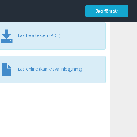
In English
Logga in
Jag förstår
Läs hela texten (PDF)
Läs online (kan kräva inloggning)