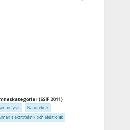
 C. Ferrari
iversity of Cambridge
mneskategorier (SSIF 2011)
Annan fysik
Nanoteknik
Annan elektroteknik och elektronik