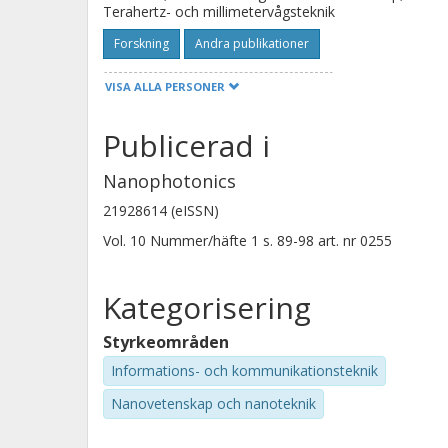
Terahertz- och millimetervågsteknik
Forskning
Andra publikationer
VISA ALLA PERSONER
Takashi Taniguchi
Publicerad i
National Institute for Materials Science (NIMS)
Nanophotonics
21928614 (eISSN)
Vol. 10
Nummer/häfte
1
s.
89-98
art. nr
0255
Miriam S. Vitiello
Scuola Normale Superiore di Pisa
Kategorisering
Styrkeområden
Informations- och kommunikationsteknik
Nanovetenskap och nanoteknik