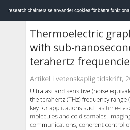
RESEARCH
.chalmers.se
research.chalmers.se använder cookies för bättre funktion
Thermoelectric gra
with sub-nanosecond
terahertz frequencie
Artikel i vetenskaplig tidskrift, 
Ultrafast and sensitive (noise equiva
the terahertz (THz) frequency range 
key for applications such as time-re
molecules and cold samples, imaging
communications, coherent control 