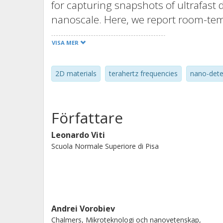
for capturing snapshots of ultrafast 
nanoscale. Here, we report room-tem
antenna-coupled graphene field effec
VISA MER
lithographically-patterned high-ban
combination of high speed (hundreds
2D materials
terahertz frequencies
nano-dete
(noise equivalent power ≤120 pW Hz-1
achieved with various antenna and tra
gate), whose operation frequency ca
Författare
range, thus paving the way for the de
infrared, opening concrete perspecti
Leonardo Viti
Scuola Normale Superiore di Pisa
applications.
Andrei Vorobiev
Chalmers, Mikroteknologi och nanovetenskap,