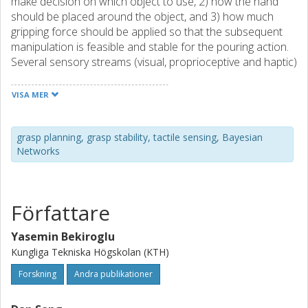
make decision on which object to use, 2) how the hand
should be placed around the object, and 3) how much
gripping force should be applied so that the subsequent
manipulation is feasible and stable for the pouring action.
Several sensory streams (visual, proprioceptive and haptic)
are relevant for these three steps. The problem domain
and hence the state space becomes
VISA MER
highdimensional involving both continuous and discrete
variables with complex relations. We study how these can
be encoded in a suitable manner using probabilistic
grasp planning, grasp stability, tactile sensing, Bayesian
Networks
generative models so that robots can achieve stable and
robust goal-directed grasps by exploiting feedback loops
from multisensory data.
Författare
Yasemin Bekiroglu
Kungliga Tekniska Högskolan (KTH)
Forskning
Andra publikationer