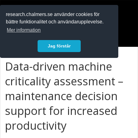
RESEARCH
.chalmers.se
research.chalmers.se använder cookies för
bättre funktionalitet och användarupplevelse.
In English
Mer information
Logga in
Jag förstår
Data-driven machine
criticality assessment –
maintenance decision
support for increased
productivity