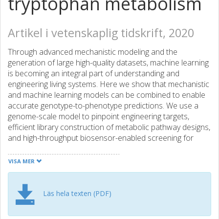
tryptophan metabolism
Artikel i vetenskaplig tidskrift, 2020
Through advanced mechanistic modeling and the
generation of large high-quality datasets, machine learning
is becoming an integral part of understanding and
engineering living systems. Here we show that mechanistic
and machine learning models can be combined to enable
accurate genotype-to-phenotype predictions. We use a
genome-scale model to pinpoint engineering targets,
efficient library construction of metabolic pathway designs,
and high-throughput biosensor-enabled screening for
training diverse machine learning algorithms. From a single
data-generation cycle, this enables successful forward
VISA MER
engineering of complex aromatic amino acid metabolism in
yeast, with the best machine learning-guided design
recommendations improving tryptophan titer and
Läs hela texten (PDF)
productivity by up to 74 and 43%, respectively, compared
to the best designs used for algorithm training. Thus, this