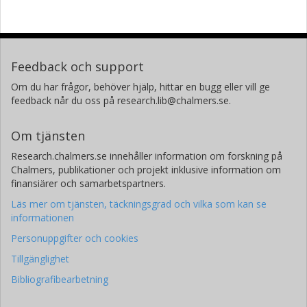
University of California
Joint BioEnergy Institute, California
Lawrence Berkeley National Laboratory
M. K. Jensen
Feedback och support
Danmarks Tekniske Universitet (DTU)
Om du har frågor, behöver hjälp, hittar en bugg eller vill ge
feedback når du oss på research.lib@chalmers.se.
Om tjänsten
Research.chalmers.se innehåller information om forskning på
Chalmers, publikationer och projekt inklusive information om
finansiärer och samarbetspartners.
Läs mer om tjänsten, täckningsgrad och vilka som kan se
informationen
Personuppgifter och cookies
Tillgänglighet
Bibliografibearbetning