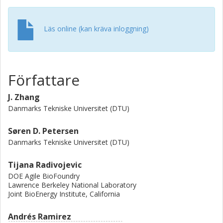
study highlights the power of combining mechanistic and
machine learning models to effectively direct metabolic
engineering efforts.
Läs online (kan kräva inloggning)
Författare
J. Zhang
Danmarks Tekniske Universitet (DTU)
Søren D. Petersen
Danmarks Tekniske Universitet (DTU)
Tijana Radivojevic
DOE Agile BioFoundry
Lawrence Berkeley National Laboratory
Joint BioEnergy Institute, California
Andrés Ramirez