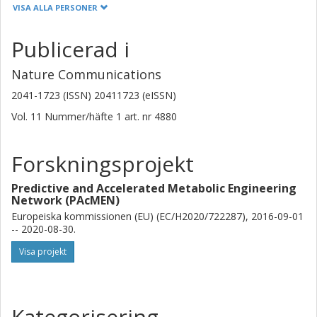
TeselaGen SpA
VISA ALLA PERSONER
Andrés Pérez-Manríquez
Publicerad i
TeselaGen SpA
Nature Communications
Eduardo Abeliuk
2041-1723 (ISSN) 20411723 (eISSN)
TeselaGen Biotechnology, Inc.
Vol. 11
Nummer/häfte
1
art. nr
4880
Benjamín José Sánchez
Danmarks Tekniske Universitet (DTU)
Forskningsprojekt
Forskning
Andra publikationer
Predictive and Accelerated Metabolic Engineering
Network (PAcMEN)
Zak Costello
Europeiska kommissionen (EU) (EC/H2020/722287), 2016-09-01
DOE Agile BioFoundry
-- 2020-08-30.
Joint BioEnergy Institute, California
Lawrence Berkeley National Laboratory
Visa projekt
Yu Chen
Chalmers, Biologi och bioteknik, Systembiologi
Kategorisering