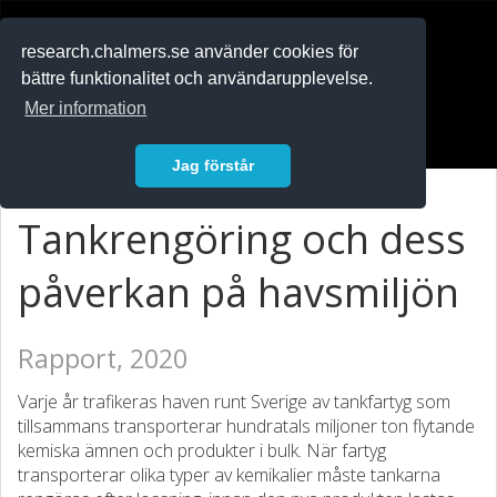
RESEARCH
.chalmers.se
research.chalmers.se använder cookies för
bättre funktionalitet och användarupplevelse.
In English
Mer information
Logga in
Jag förstår
Tankrengöring och dess
påverkan på havsmiljön
Rapport, 2020
Varje år trafikeras haven runt Sverige av tankfartyg som
tillsammans transporterar hundratals miljoner ton flytande
kemiska ämnen och produkter i bulk. När fartyg
transporterar olika typer av kemikalier måste tankarna