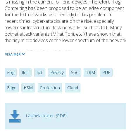
is missing in the current IoT end-devices. Therefore, Fog
Computing has been proposed to be an edge component
for the IoT networks as a remedy to this problem. In
recent times, cyber-attacks are on the rise, especially
towards infrastructure-less networks, such as IoT. Many
botnet attack variants (Mirai, Torii, etc.) have shown that
the tiny microdevices at the lower spectrum of the network
are becoming a valued participant of a botnet, for further
executing more sophisticated attacks against
VISA MER
infrastructural networks. As such, the fog devices also
need to be secured against cyber-attacks, not only
software-wise, but also from hardware alterations and
Fog
IIoT
IoT
Privacy
SoC
TRM
PUF
manipulations. Hence, this article first highlights the
importance and benefits of fog computing for IoT
Edge
HSM
Protection
Cloud
networks, then investigates the means of providing
hardware security to these devices with an enriched
literature review, including but not limited to Hardware
Security Module, Physically Unclonable Function, System
Läs hela texten (PDF)
on a Chip, and Tamper Resistant Memory.