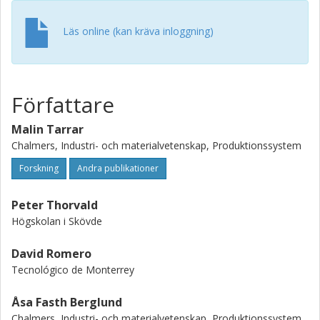
factories as well as for researchers and devel-opers of
Operator 3.0 supportsolutions.
Läs online (kan kräva inloggning)
Författare
Malin Tarrar
Chalmers, Industri- och materialvetenskap, Produktionssystem
Forskning
Andra publikationer
Peter Thorvald
Högskolan i Skövde
David Romero
Tecnológico de Monterrey
Åsa Fasth Berglund
Chalmers, Industri- och materialvetenskap, Produktionssystem