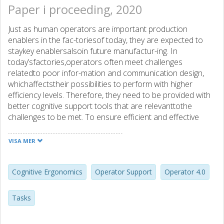
Paper i proceeding, 2020
Just as human operators are important production
enablers in the fac-toriesof today, they are expected to
staykey enablersalsoin future manufactur-ing. In
today’sfactories,operators often meet challenges
relatedto poor infor-mation and communication design,
whichaffectstheir possibilities to perform with higher
efficiency levels. Therefore, they need to be provided with
better cognitive support tools that are relevanttothe
challenges to be met. To ensure efficient and effective
operator work in the factories of the future, operator sup-
port needs to be adequate for the new tasks arising from
VISA MER
the evolving operators’roles and work. Within this paper,
the results of current operators’work and chal-
lenges,based on six casestudies, are combined with an
Cognitive Ergonomics
Operator Support
Operator 4.0
outlook of the future of work of operators, based onthe
Operator 4.0vision. The challenges categorized in this
Tasks
paper can be used to identify opportunitiesfor
improvementin the opera-tors’cognitive support in present