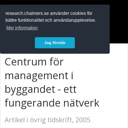
RESEARCH
.chalmers.se
research.chalmers.se använder cookies för
bättre funktionalitet och användarupplevelse.
In English
Mer information
Logga in
Jag förstår
Centrum för
management i
byggandet - ett
fungerande nätverk
Artikel i övrig tidskrift, 2005