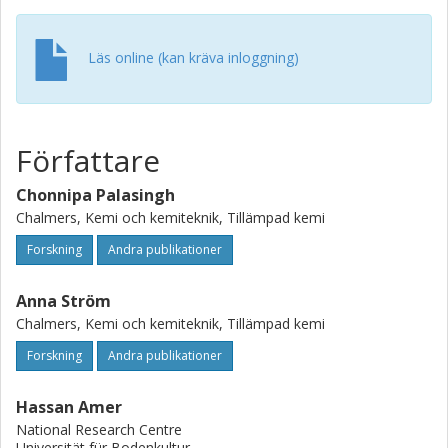
decrease swelling in hydrophilic bio-polymer films
demonstrates the oxidized macromolecule xylan as
Läs online (kan kräva inloggning)
structurally functional component in emerging cellulose
products.
Författare
Chonnipa Palasingh
Chalmers, Kemi och kemiteknik, Tillämpad kemi
Forskning
Andra publikationer
Anna Ström
Chalmers, Kemi och kemiteknik, Tillämpad kemi
Forskning
Andra publikationer
Hassan Amer
National Research Centre
Universität für Bodenkultur