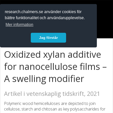
RESEARCH
.chalmers.se
research.chalmers.se använder cookies för
bättre funktionalitet och användarupplevelse.
In English
Mer information
Logga in
Jag förstår
Oxidized xylan additive
for nanocellulose films –
A swelling modifier
Artikel i vetenskaplig tidskrift, 2021
Polymeric wood hemicelluloses are depicted to join
cellulose, starch and chitosan as key polysaccharides for