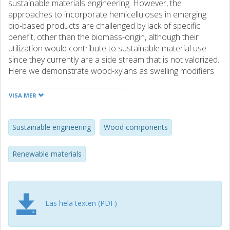
sustainable materials engineering. However, the
approaches to incorporate hemicelluloses in emerging
bio-based products are challenged by lack of specific
benefit, other than the biomass-origin, although their
utilization would contribute to sustainable material use
since they currently are a side stream that is not valorized.
Here we demonstrate wood-xylans as swelling modifiers
for neutral and charged nanocellulose films that have
already entered the sustainable packaging applications,
VISA MER
however, suffer from humidity sensitivity. The oxidative
modification is used to modulate the water-solubility of
xylan and hence enable adsorption in an aqueous
Sustainable engineering
Wood components
environment. A high molecular weight grade, hence less
water-soluble, adsorbed preferentially on the neutral
Renewable materials
surface while the adsorbed amount on a negatively
charged surface was independent of the molecular weight,
and hence, solubility. The adsorption of the oxidized xylans
on a neutral cellulose surface resulted in an increase in
Läs hela texten (PDF)
the amount of water in the film while on the negatively
charged cellulose the total amount of water decreased.
The finding of synergy of two hygroscopic materials to