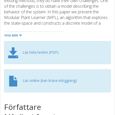
existing methods, they do have their own challenges. One
of the challenges is to obtain a model describing the
behavior of the system. In this paper we present the
Modular Plant Learner (MPL), an algorithm that explores
the state-space and constructs a discrete model of a
system. The MPL takes as input a hypothesis structure of
the system - called the PSH - and using this information,
VISA MER
interacts with a simulation of the system to construct a
modular discrete-event model. Using an example we show
how the algorithm uses the structural information
Läs hela texten (PDF)
provided - the PSH - to search the state-space in a smart
manner, mitigating the state-space explosion problem.
Läs online (kan kräva inloggning)
Författare