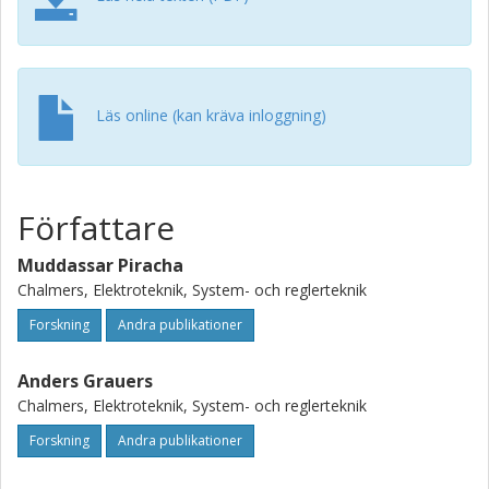
transmission. The performance of the controller is verified
by simulation.
Läs online (kan kräva inloggning)
Författare
Muddassar Piracha
Chalmers, Elektroteknik, System- och reglerteknik
Forskning
Andra publikationer
Anders Grauers
Chalmers, Elektroteknik, System- och reglerteknik
Forskning
Andra publikationer