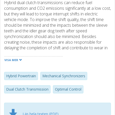
Hybrid dual clutch transmissions can reduce fuel
consumption and CO2 emissions significantly at a low cost,
but they will lead to torque interrupt shifts in electric
vehicle mode. To improve the shift quality, the shift time
should be minimized and the impacts between the sleeve
teeth and the idler gear dog teeth after speed
synchronization should also be minimized. Besides
creating noise, these impacts are also responsible for
delaying the completion of shift and contribute to wear in
the dog teeth. This paper presents a time optimal control
strategy for mechanical synchronizers in a hybrid dual
VISA MER
clutch transmission, which includes constraints such that
impacts between sleeve and gear dog teeth are minimized.
It is demonstrated how a mechanical synchronizer can be
Hybrid Powertrain
Mechanical Synchronizers
modeled as a double integrator system and how the
standard time-optimal control solution of double
Dual Clutch Transmission
Optimal Control
integrator system must be modified such that it can be
applied to mechanical synchronizers. The result is a
feedback control strategy that guarantees minimum speed
synchronization time and minimum noise/wear in
Läs hela texten (PDF)