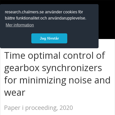
RESEARCH
.chalmers.se
research.chalmers.se använder cookies för
bättre funktionalitet och användarupplevelse.
In English
Mer information
Logga in
Jag förstår
Time optimal control of
gearbox synchronizers
for minimizing noise and
wear
Paper i proceeding, 2020