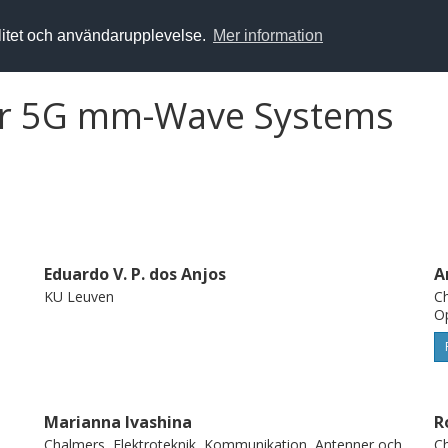
alitet och användarupplevelse.
Mer information
for 5G mm-Wave Systems
Eduardo V. P. dos Anjos
A
KU Leuven
Ch
Op
Marianna Ivashina
R
Chalmers, Elektroteknik, Kommunikation, Antenner och
Ch