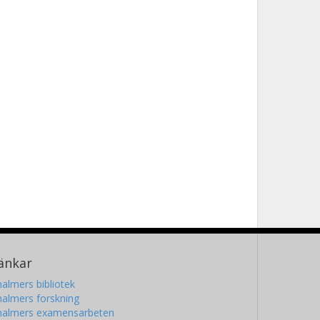
änkar
almers bibliotek
almers forskning
halmers examensarbeten