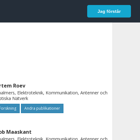
In English
Logga in
Jag förstår
rtem Roev
almers, Elektroteknik, Kommunikation, Antenner och
tiska Nätverk
Forskning
Andra publikationer
ob Maaskant
almers, Elektroteknik, Kommunikation, Antenner och