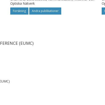
Optiska Nätverk
Op
Forskning
Andra publikationer
A. Hook
D
Saab
K
FERENCE (EUMC)
Marcel Geurts
NXP Semiconductors Netherlands
EUMC)