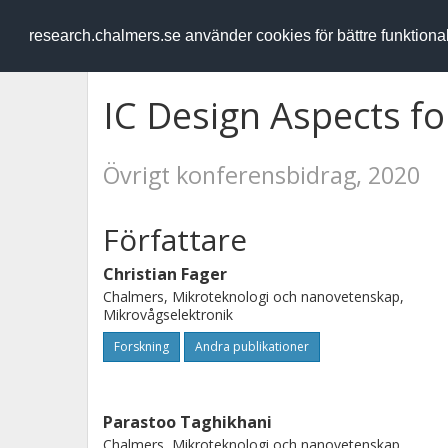
RESEARCH
.chalmers.se
research.chalmers.se använder cookies för bättre funktion
IC Design Aspects 
Övrigt konferensbidrag, 2020
Författare
Christian Fager
Chalmers, Mikroteknologi och nanovetenskap,
Mikrovågselektronik
Forskning
Andra publikationer
Parastoo Taghikhani
Chalmers, Mikroteknologi och nanovetenskap,