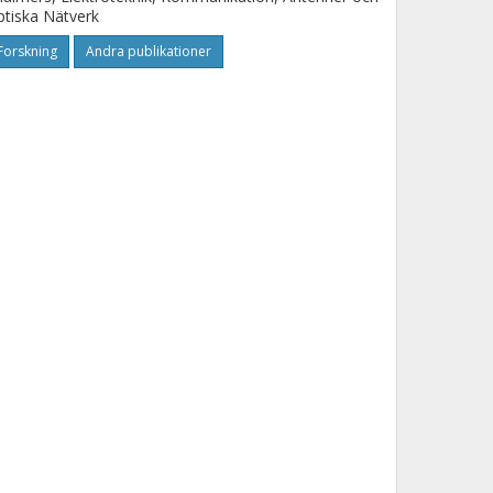
tiska Nätverk
Forskning
Andra publikationer
ominique Schreurs
U Leuven