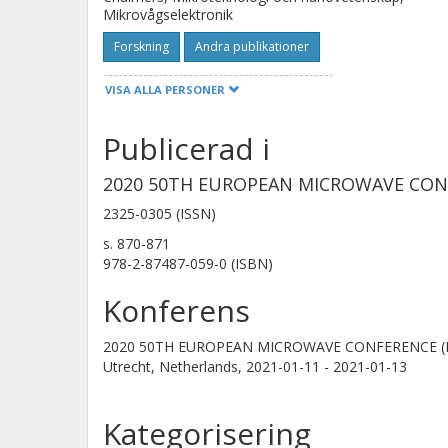
Mikrovågselektronik
Forskning
Andra publikationer
VISA ALLA PERSONER
Koen Buisman
Publicerad i
Chalmers, Mikroteknologi och nanovetenskap,
Mikrovågselektronik
2020 50TH EUROPEAN MICROWAVE CON
Forskning
Andra publikationer
2325-0305 (ISSN)
s.
870-871
978-2-87487-059-0 (ISBN)
Guy A. E. Vandenbosch
KU Leuven
Konferens
2020 50TH EUROPEAN MICROWAVE CONFERENCE (
Utrecht, Netherlands,
2021-01-11 - 2021-01-13
Kategorisering