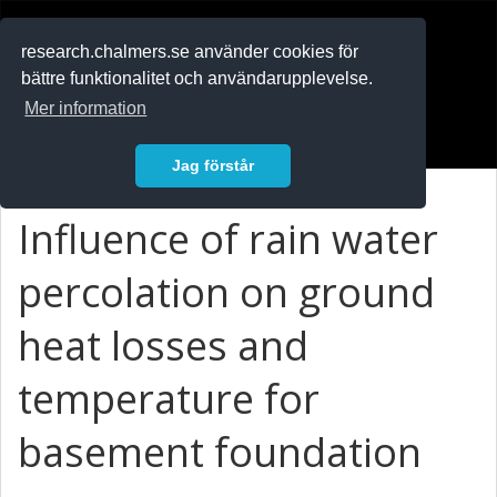
RESEARCH
.chalmers.se
research.chalmers.se använder cookies för
bättre funktionalitet och användarupplevelse.
In English
Mer information
Logga in
Jag förstår
Influence of rain water
percolation on ground
heat losses and
temperature for
basement foundation