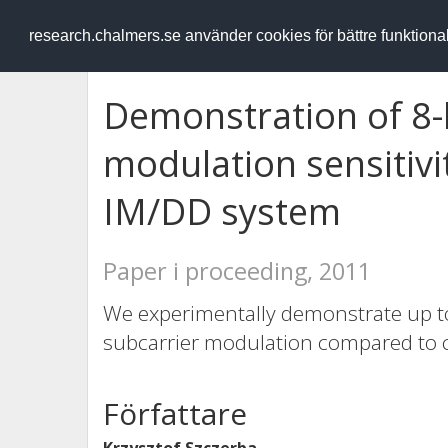
RESEARCH
.chalmers.se
research.chalmers.se använder cookies för bättre funktion
Demonstration of 8-l
modulation sensitiv
IM/DD system
Paper i proceeding, 2011
We experimentally demonstrate up to 
subcarrier modulation compared to c
Författare