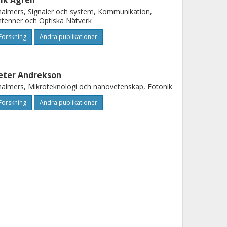
rik Agrell
almers, Signaler och system, Kommunikation,
tenner och Optiska Nätverk
Forskning
Andra publikationer
eter Andrekson
almers, Mikroteknologi och nanovetenskap, Fotonik
Forskning
Andra publikationer