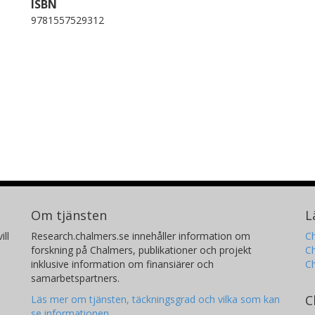
ISBN
9781557529312
Om tjänsten
L
ill
Research.chalmers.se innehåller information om
Ch
forskning på Chalmers, publikationer och projekt
Ch
inklusive information om finansiärer och
C
samarbetspartners.
C
Läs mer om tjänsten, täckningsgrad och vilka som kan
se informationen