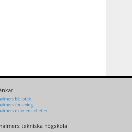
änkar
almers bibliotek
almers forskning
halmers examensarbeten
halmers tekniska högskola