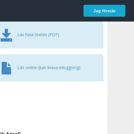
In English
Logga in
Jag förstår
Läs hela texten (PDF)
Läs online (kan kräva inloggning)