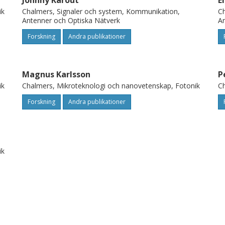
Johnny Karout
E
ik
Chalmers, Signaler och system, Kommunikation,
Ch
Antenner och Optiska Nätverk
An
Forskning
Andra publikationer
Magnus Karlsson
P
ik
Chalmers, Mikroteknologi och nanovetenskap, Fotonik
Ch
Forskning
Andra publikationer
ik