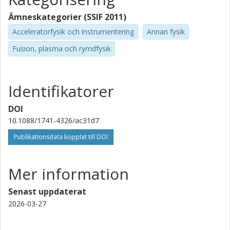
Subatomär, högenergi- och plasmafysik DP
Ämneskategorier (SSIF 2011)
Forskning
Andra publikationer
Acceleratorfysik och instrumentering
Annan fysik
Fusion, plasma och rymdfysik
Istvan Pusztai
Chalmers, Fysik, Subatomär, högenergi- och plasmafysik
Forskning
Andra publikationer
Identifikatorer
R. Sweeney
DOI
Massachusetts Institute of Technology (MIT)
10.1088/1741-4326/ac31d7
Publikationsdata kopplat till DOI
Mer information
Senast uppdaterat
2026-03-27