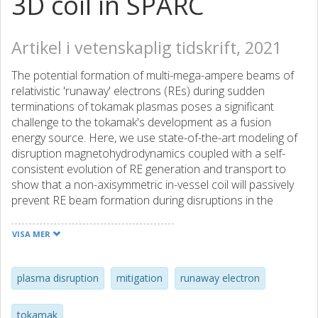
3D coil in SPARC
Artikel i vetenskaplig tidskrift, 2021
The potential formation of multi-mega-ampere beams of
relativistic 'runaway' electrons (REs) during sudden
terminations of tokamak plasmas poses a significant
challenge to the tokamak's development as a fusion
energy source. Here, we use state-of-the-art modeling of
disruption magnetohydrodynamics coupled with a self-
consistent evolution of RE generation and transport to
show that a non-axisymmetric in-vessel coil will passively
prevent RE beam formation during disruptions in the
SPARC tokamak, a compact, high-field, high-current device
capable of achieving a fusion gain Q > 2 in deuterium-
VISA MER
tritium plasmas.
plasma disruption
mitigation
runaway electron
tokamak