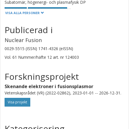
Subatomär, högenergi- och plasmafysik DP
Forskning
Andra publikationer
VISA ALLA PERSONER
K. Sarkimaki
Publicerad i
Max-Planck-Gesellschaft
Nuclear Fusion
Ola Embréus
0029-5515 (ISSN) 1741-4326 (eISSN)
Chalmers, Fysik, Subatomär, högenergi- och plasmafysik
Vol. 61
Nummer/häfte
12
art. nr
124003
Forskning
Andra publikationer
Forskningsprojekt
Tünde-Maria Fülöp
Chalmers, Fysik, Subatomär, högenergi- och plasmafysik
Skenande elektroner i fusionsplasmor
Forskning
Andra publikationer
Vetenskapsrådet (VR) (2022-02862), 2023-01-01 -- 2026-12-31.
Visa projekt
R. S. Granetz
Massachusetts Institute of Technology (MIT)
Kategorisering
Mathias Hoppe