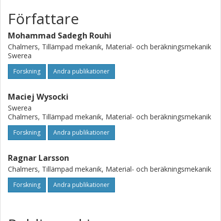
element model is presented. The approach is applied to a
representative numerical example where we used
Författare
parameter values out of the literature and estimates from
our own micrographs.
Mohammad Sadegh Rouhi
Chalmers, Tillämpad mekanik, Material- och beräkningsmekanik
Swerea
Forskning
Andra publikationer
Maciej Wysocki
Swerea
Chalmers, Tillämpad mekanik, Material- och beräkningsmekanik
Forskning
Andra publikationer
Ragnar Larsson
Chalmers, Tillämpad mekanik, Material- och beräkningsmekanik
Forskning
Andra publikationer