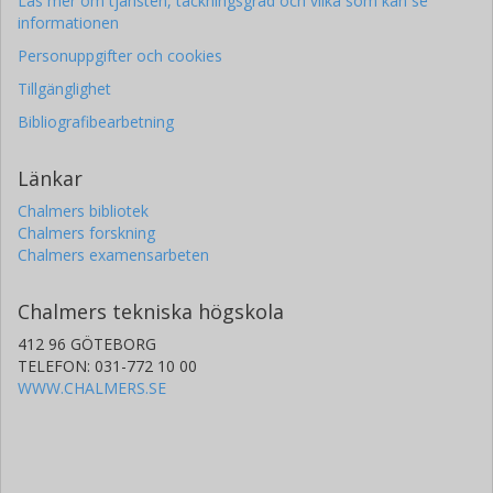
Läs mer om tjänsten, täckningsgrad och vilka som kan se
informationen
Personuppgifter och cookies
Tillgänglighet
Bibliografibearbetning
Länkar
Chalmers bibliotek
Chalmers forskning
Chalmers examensarbeten
Chalmers tekniska högskola
412 96 GÖTEBORG
TELEFON: 031-772 10 00
WWW.CHALMERS.SE