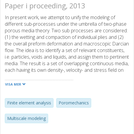
Paper i proceeding, 2013
In present work, we attempt to unify the modeling of
different sub-processes under the umbrella of two-phase
porous media theory. Two sub processes are considered:
(1) the wetting and compaction of individual plies and (2)
the overall preform deformation and macroscopic Darcian
flow. The idea is to identify a set of relevant constituents,
i.e. particles, voids and liquids, and assign them to pertinent
media. The result is a set of overlapping continuous media,
each having its own density-, velocity- and stress field on
the macroscopic scale. In addition, we introduce internal
variables to describe irreversible micro-processes in the
VISA MER
system, such as microscopic infiltration and preform
deformation. In this work we extend the previous
developments, coupling the preform deformation on
Finite element analysis
Poromechanics
different scales to the process of micro infiltration, with
respect to the modeling of the micro-compaction as well
Multiscale modeling
as the Darcian interaction on the macro scale. A coupled
displacement-pressure, geometrically non-linear, finite