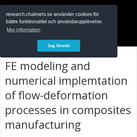
RESEARCH
.chalmers.se
research.chalmers.se använder cookies för
bättre funktionalitet och användarupplevelse.
In English
Mer information
Logga in
Jag förstår
FE modeling and
numerical implemtation
of flow-deformation
processes in composites
manufacturing