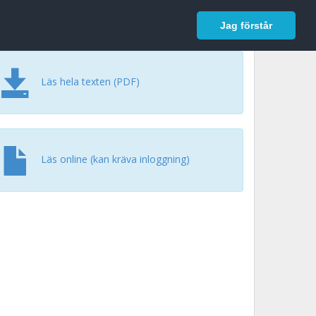
In English
Logga in
Jag förstår
Läs hela texten (PDF)
Läs online (kan kräva inloggning)