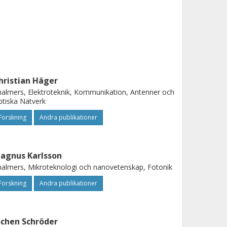
hristian Häger
almers, Elektroteknik, Kommunikation, Antenner och
tiska Nätverk
Forskning
Andra publikationer
agnus Karlsson
almers, Mikroteknologi och nanovetenskap, Fotonik
Forskning
Andra publikationer
ochen Schröder