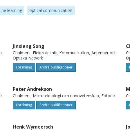
ine learning
optical communication
Jinxiang Song
C
ik
Chalmers, Elektroteknik, Kommunikation, Antenner och
Ch
Optiska Nätverk
Op
Forskning
Andra publikationer
Peter Andrekson
M
ik
Chalmers, Mikroteknologi och nanovetenskap, Fotonik
Ch
Forskning
Andra publikationer
Henk Wymeersch
J