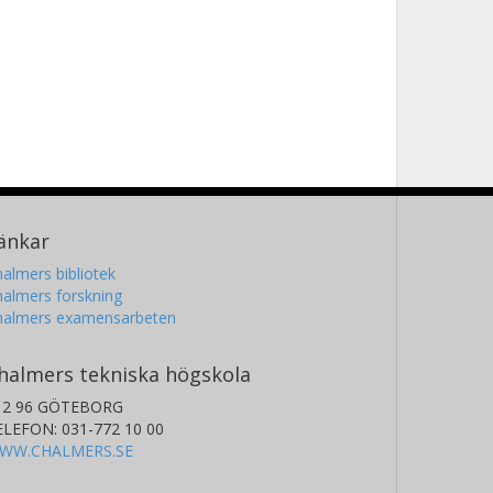
änkar
almers bibliotek
almers forskning
halmers examensarbeten
halmers tekniska högskola
12 96 GÖTEBORG
ELEFON: 031-772 10 00
WW.CHALMERS.SE