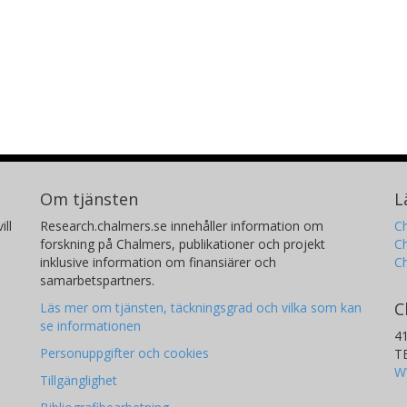
Om tjänsten
L
ill
Research.chalmers.se innehåller information om
Ch
forskning på Chalmers, publikationer och projekt
Ch
inklusive information om finansiärer och
C
samarbetspartners.
C
Läs mer om tjänsten, täckningsgrad och vilka som kan
se informationen
4
Personuppgifter och cookies
T
W
Tillgänglighet