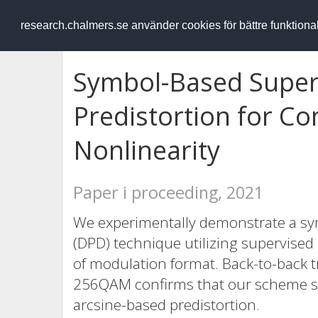
RESEARCH
.chalmers.se
research.chalmers.se använder cookies för bättre funktion
Symbol-Based Super
Predistortion for C
Nonlinearity
Paper i proceeding, 2021
We experimentally demonstrate a sym
(DPD) technique utilizing supervised
of modulation format. Back-to-back 
256QAM confirms that our scheme sig
arcsine-based predistortion.