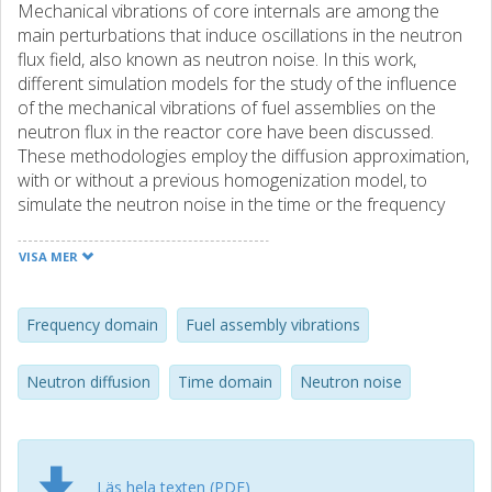
Mechanical vibrations of core internals are among the
main perturbations that induce oscillations in the neutron
flux field, also known as neutron noise. In this work,
different simulation models for the study of the influence
of the mechanical vibrations of fuel assemblies on the
neutron flux in the reactor core have been discussed.
These methodologies employ the diffusion approximation,
with or without a previous homogenization model, to
simulate the neutron noise in the time or the frequency
domain. The diffusion-based approach is expected to be
less accurate in the vicinity of the vibrating fuel assemblies,
VISA MER
but correct when considering distances larger than a few
diffusion lengths away from the perturbation. All
methodologies provide consistent results and can
Frequency domain
Fuel assembly vibrations
reproduce typical features of the neutron noise induced
by mechanical vibrations of core components. First,
Neutron diffusion
Time domain
Neutron noise
FEMFFUSION can perform simulations in both the time
and frequency domains. Second, CORE SIM + can be used
to study various neutron noise scenarios in realistic three-
dimensional reactor configurations. The third methodology
Läs hela texten (PDF)