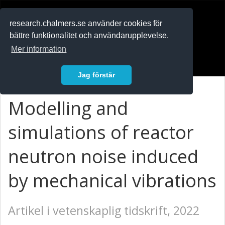
RESEARCH
.chalmers.se
research.chalmers.se använder cookies för
bättre funktionalitet och användarupplevelse.
In English
Mer information
Logga in
Jag förstår
Modelling and
simulations of reactor
neutron noise induced
by mechanical vibrations
Artikel i vetenskaplig tidskrift, 2022