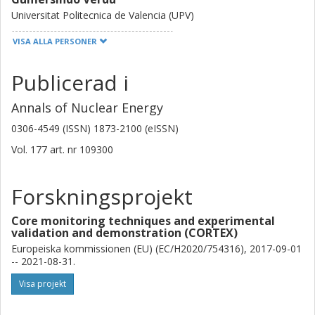
Universitat Politecnica de Valencia (UPV)
VISA ALLA PERSONER
Abdelhamid Dokhane
Paul Scherrer Institut
Publicerad i
V. Verma
Annals of Nuclear Energy
Paul Scherrer Institut
0306-4549 (ISSN) 1873-2100 (eISSN)
Y. Perin
Vol. 177
art. nr
109300
Gesellschaft für Anlagen- und Reaktorsicherheit (GRS)
Forskningsprojekt
J. Herb
Gesellschaft für Anlagen- und Reaktorsicherheit (GRS)
Core monitoring techniques and experimental
validation and demonstration (CORTEX)
Antonios Mylonakis
Europeiska kommissionen (EU) (EC/H2020/754316), 2017-09-01
Chalmers, Fysik, Subatomär, högenergi- och plasmafysik
-- 2021-08-31.
Forskning
Andra publikationer
Visa projekt
Christophe Demaziere