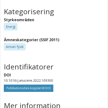
Chalmers, Fysik, Subatomär, högenergi- och plasmafysik
Kategorisering
Forskning
Andra publikationer
Styrkeområden
Paolo Vinai
Energi
Chalmers, Fysik, Subatomär, högenergi- och plasmafysik
Forskning
Andra publikationer
Ämneskategorier (SSIF 2011)
Annan fysik
Identifikatorer
DOI
10.1016/j.anucene.2022.109300
Publikationsdata kopplat till DOI
Mer information