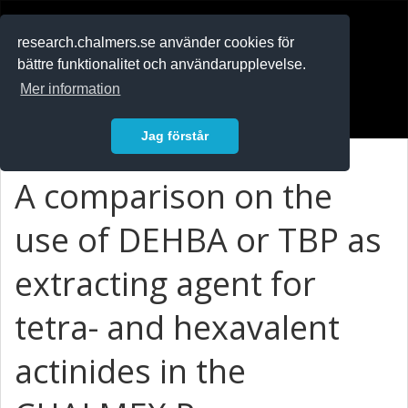
RESEARCH
.chalmers.se
research.chalmers.se använder cookies för
bättre funktionalitet och användarupplevelse.
In English
Mer information
Logga in
Jag förstår
A comparison on the
use of DEHBA or TBP as
extracting agent for
tetra- and hexavalent
actinides in the