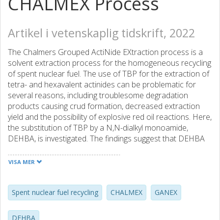
CHALMEX Process
Artikel i vetenskaplig tidskrift, 2022
The Chalmers Grouped ActiNide EXtraction process is a
solvent extraction process for the homogeneous recycling
of spent nuclear fuel. The use of TBP for the extraction of
tetra- and hexavalent actinides can be problematic for
several reasons, including troublesome degradation
products causing crud formation, decreased extraction
yield and the possibility of explosive red oil reactions. Here,
the substitution of TBP by a N,N-dialkyl monoamide,
DEHBA, is investigated. The findings suggest that DEHBA
can be a suitable extracting agent for use in the CHALMEX
solvent, although identified drawbacks need to be further
VISA MER
investigated.
Spent nuclear fuel recycling
CHALMEX
GANEX
DEHBA