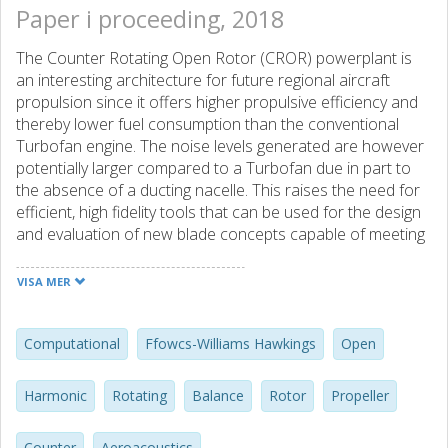
Paper i proceeding, 2018
The Counter Rotating Open Rotor (CROR) powerplant is
an interesting architecture for future regional aircraft
propulsion since it offers higher propulsive efficiency and
thereby lower fuel consumption than the conventional
Turbofan engine. The noise levels generated are however
potentially larger compared to a Turbofan due in part to
the absence of a ducting nacelle. This raises the need for
efficient, high fidelity tools that can be used for the design
and evaluation of new blade concepts capable of meeting
strict noise regulations. In this paper, a Computational
Aeroacoustics (CAA) platform for CRORs based on the
VISA MER
Harmonic Balance method is presented. The method is
formulated in the time domain and solves for the dominant
frequencies of the flow by expressing the solution as a
Computational
Ffowcs-Williams Hawkings
Open
truncated Fourier series in time. Coupling between the
resolved frequencies is furthermore possible since the
Harmonic
Rotating
Balance
Rotor
Propeller
nonlinear URANS equations are solved for. The far field
acoustic signature is obtained by solving a convective form
Counter
Aeroacoustics