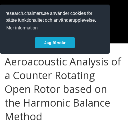
RESEARCH
.chalmers.se
research.chalmers.se använder cookies för
bättre funktionalitet och användarupplevelse.
In English
Mer information
Logga in
Jag förstår
Aeroacoustic Analysis of
a Counter Rotating
Open Rotor based on
the Harmonic Balance
Method