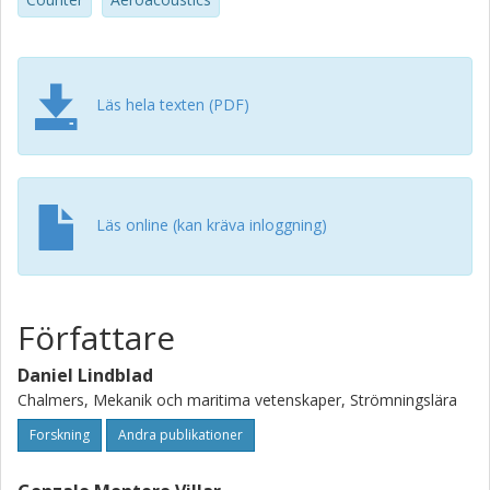
of the Ffowcs Williams-Hawkings equations for permeable
surfaces. The CAA platform is applied to a generic, full
scale, pusher type CROR operating at cruise conditions.
Läs hela texten (PDF)
Läs online (kan kräva inloggning)
Författare
Daniel Lindblad
Chalmers, Mekanik och maritima vetenskaper, Strömningslära
Forskning
Andra publikationer