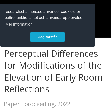
RESEARCH
.chalmers.se
research.chalmers.se använder cookies för
bättre funktionalitet och användarupplevelse.
In English
Mer information
Logga in
Jag förstår
Perceptual Differences
for Modifications of the
Elevation of Early Room
Reflections
Paper i proceeding, 2022