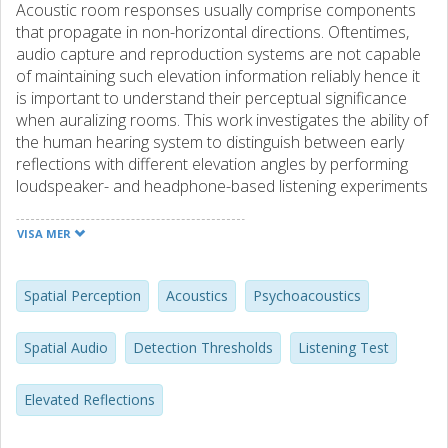
Acoustic room responses usually comprise components
that propagate in non-horizontal directions. Oftentimes,
audio capture and reproduction systems are not capable
of maintaining such elevation information reliably hence it
is important to understand their perceptual significance
when auralizing rooms. This work investigates the ability of
the human hearing system to distinguish between early
reflections with different elevation angles by performing
loudspeaker- and headphone-based listening experiments
using manipulated spatial room impulse responses. The
results show that changing the elevation of a strong early
VISA MER
reflection can lead to clearly perceivable differences and
factors that influence the detectability are identified.
Projecting all elevated reflections of a spatial room impulse
Spatial Perception
Acoustics
Psychoacoustics
response with no very prominent ceiling reflection to the
horizontal plane showed no perceivable differences.
Spatial Audio
Detection Thresholds
Listening Test
Elevated Reflections