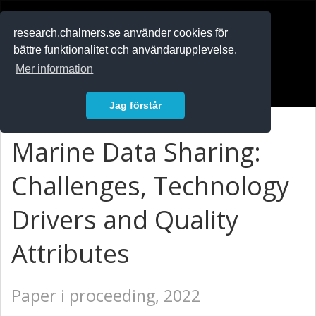
RESEARCH
.chalmers.se
research.chalmers.se använder cookies för
bättre funktionalitet och användarupplevelse.
In English
Mer information
Logga in
Jag förstår
Marine Data Sharing:
Challenges, Technology
Drivers and Quality
Attributes
Paper i proceeding, 2022