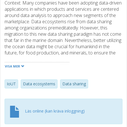
Context: Many companies have been adopting data-driven
applications in which products and services are centered
around data analysis to approach new segments of the
marketplace. Data ecosystems rise from data sharing
among organizations premeditatedly. However, this
migration to this new data sharing paradigm has not come
that far in the marine domain. Nevertheless, better utilizing
the ocean data might be crucial for humankind in the
future, for food production, and minerals, to ensure the
ocean’s health. Research goal: We investigate the state-of-
the-art regarding data sharing in the marine domain with a
VISA MER
focus on aspects that impact the speed of establishing a
data ecosystem for the ocean. Methodology: We
conducted an exploratory case study based on focus
IoUT
Data ecosystems
Data sharing
groups and workshops to understand the sharing of data
in this context. Results: We identified main challenges of
current systems that need to be addressed with respect
to data sharing. Additionally, aspects related to the
Läs online (kan kräva inloggning)
establishment of a data ecosystem were elicited and
analyzed in terms of benefits, conflicts, and solutions.