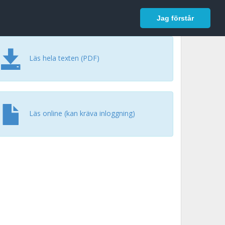
In English
Logga in
Jag förstår
Läs hela texten (PDF)
Läs online (kan kräva inloggning)