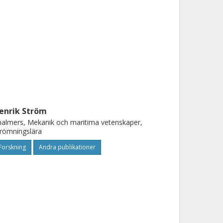
enrik Ström
almers, Mekanik och maritima vetenskaper,
römningslära
Forskning
Andra publikationer