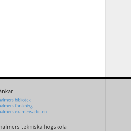
änkar
almers bibliotek
almers forskning
halmers examensarbeten
halmers tekniska högskola