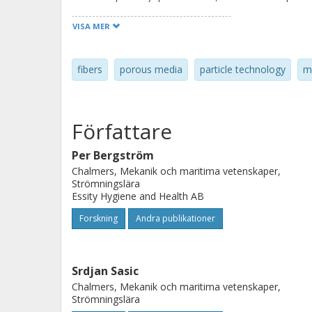
studying the wetting of fluff pulp fibe
VISA MER
lengths, we show that the change in 
wet state is driven by the disappeara
fibers
porous media
particle technology
m
mechanically stable state to which th
prior dry solid volume fraction and p
ratio.
Författare
Per Bergström
Chalmers, Mekanik och maritima vetenskaper,
Strömningslära
Essity Hygiene and Health AB
Forskning
Andra publikationer
Srdjan Sasic
Chalmers, Mekanik och maritima vetenskaper,
Strömningslära