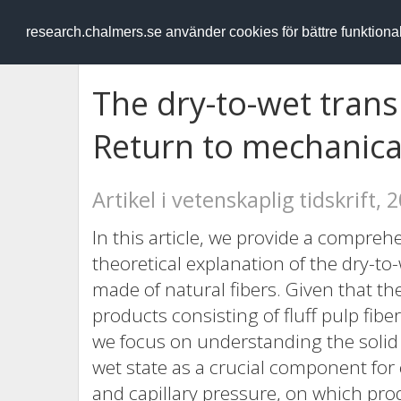
RESEARCH
.chalmers.se
research.chalmers.se använder cookies för bättre funktion
The dry-to-wet trans
Return to mechanical
Artikel i vetenskaplig tidskrift, 
In this article, we provide a compre
theoretical explanation of the dry-t
made of natural fibers. Given that 
products consisting of fluff pulp fibe
we focus on understanding the solid 
wet state as a crucial component for 
and capillary pressure, on which pr