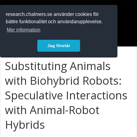
RESEARCH
.chalmers.se
research.chalmers.se använder cookies för
bättre funktionalitet och användarupplevelse.
In English
Mer information
Logga in
Jag förstår
Substituting Animals
with Biohybrid Robots:
Speculative Interactions
with Animal-Robot
Hybrids