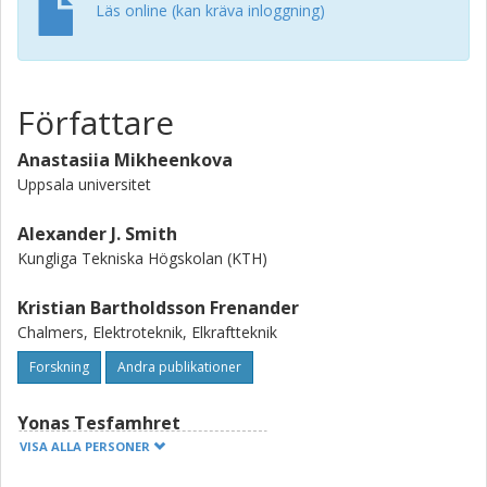
(beyond 50%).
Läs online (kan kräva inloggning)
Författare
Anastasiia Mikheenkova
Uppsala universitet
Alexander J. Smith
Kungliga Tekniska Högskolan (KTH)
Kristian Bartholdsson Frenander
Chalmers, Elektroteknik, Elkraftteknik
Forskning
Andra publikationer
Yonas Tesfamhret
Uppsala universitet
VISA ALLA PERSONER