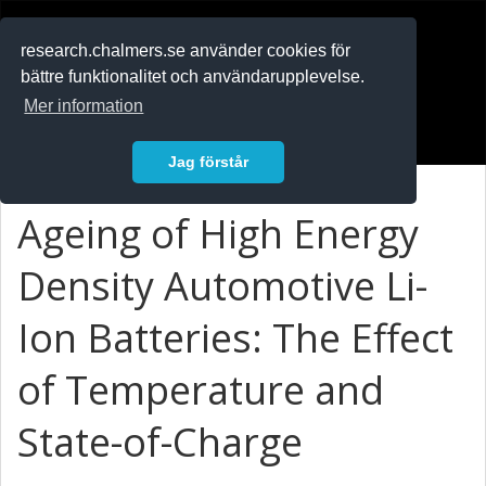
RESEARCH
.chalmers.se
research.chalmers.se använder cookies för
bättre funktionalitet och användarupplevelse.
In English
Mer information
Logga in
Jag förstår
Ageing of High Energy
Density Automotive Li-
Ion Batteries: The Effect
of Temperature and
State-of-Charge