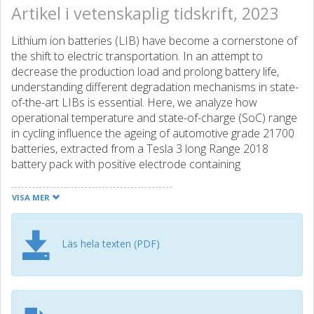
Artikel i vetenskaplig tidskrift, 2023
Lithium ion batteries (LIB) have become a cornerstone of
the shift to electric transportation. In an attempt to
decrease the production load and prolong battery life,
understanding different degradation mechanisms in state-
of-the-art LIBs is essential. Here, we analyze how
operational temperature and state-of-charge (SoC) range
in cycling influence the ageing of automotive grade 21700
batteries, extracted from a Tesla 3 long Range 2018
battery pack with positive electrode containing
LiNixCoyAlzO2 (NCA) and negative electrode containing
SiOx-C. In the given study we use a combination of
VISA MER
electrochemical and material analysis to understand
degradation sources in the cell. Herein we show that loss
of lithium inventory is the main degradation mode in the
Läs hela texten (PDF)
cells, with loss of material on the negative electrode as
there is a significant contributor when cycled in the low
SoC range. Degradation of NCA dominates at elevated
temperatures with combination of cycling to high SoC