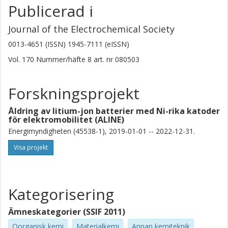
Niladri Roy Chowdhury
Publicerad i
Volvo Group
Journal of the Electrochemical Society
Cheuk Wai Tai
0013-4651 (ISSN) 1945-7111 (eISSN)
Stockholms universitet
Vol. 170
Nummer/häfte
8
art. nr
080503
Torbjörn Thiringer
Chalmers, Elektroteknik, Elkraftteknik
Forskningsprojekt
Forskning
Andra publikationer
Åldring av litium-jon batterier med Ni-rika katoder
för elektromobilitet (ALINE)
R. W. Lindstrom
Energimyndigheten (45538-1), 2019-01-01 -- 2022-12-31.
Kungliga Tekniska Högskolan (KTH)
Visa projekt
M. Hahlin
Uppsala universitet
Kategorisering
Matthew Lacey
Scania AB
Ämneskategorier (SSIF 2011)
Oorganisk kemi
Materialkemi
Annan kemiteknik