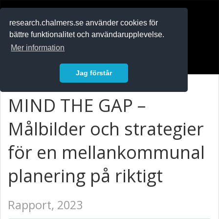
RESEARCH
.chalmers.se
research.chalmers.se använder cookies för
bättre funktionalitet och användarupplevelse.
In English
Mer information
Logga in
Jag förstår
MIND THE GAP –
Målbilder och strategier
för en mellankommunal
planering på riktigt
Rapport, 2023