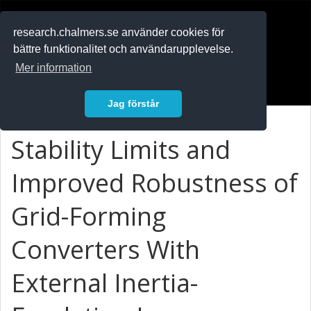
RESEARCH
.chalmers.se
research.chalmers.se använder cookies för
bättre funktionalitet och användarupplevelse.
In English
Mer information
Logga in
Jag förstår
Stability Limits and
Improved Robustness of
Grid-Forming
Converters With
External Inertia-