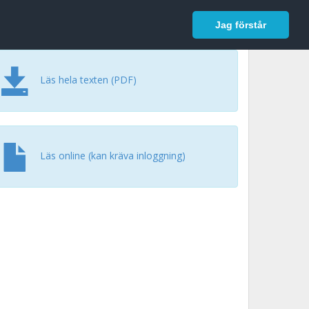
In English
Logga in
Jag förstår
Läs hela texten (PDF)
Läs online (kan kräva inloggning)