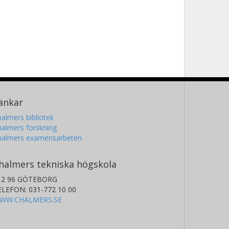
änkar
almers bibliotek
almers forskning
halmers examensarbeten
halmers tekniska högskola
12 96 GÖTEBORG
ELEFON: 031-772 10 00
WW.CHALMERS.SE