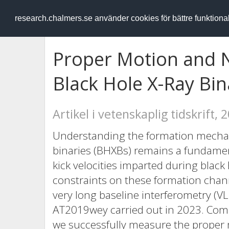
RESEARCH
.chalmers.se
research.chalmers.se använder cookies för bättre funktion
Proper Motion and Na
Black Hole X-Ray Bi
Artikel i vetenskaplig tidskrift, 
Understanding the formation mechani
binaries (BHXBs) remains a fundament
kick velocities imparted during black
constraints on these formation chan
very long baseline interferometry (VL
AT2019wey carried out in 2023. Comb
we successfully measure the proper 