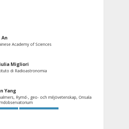
. An
inese Academy of Sciences
iulia Migliori
tituto di Radioastronomia
un Yang
almers, Rymd-, geo- och miljövetenskap, Onsala
ymdobservatorium
Forskning
Andra publikationer