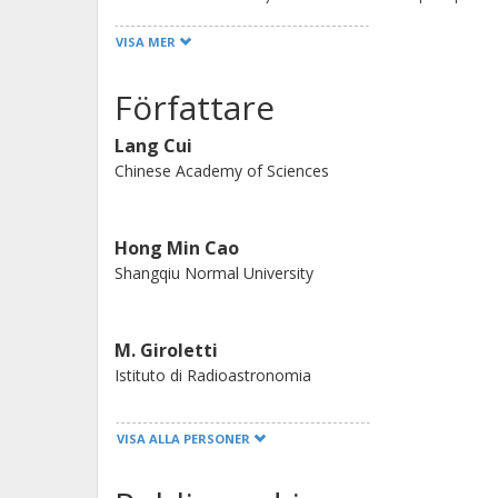
namely, 0.78 ± 0.12 mas yr−1 in R.A.
VISA MER
Employing the measured proper motio
the potential kick velocity (PKV) thr
Författare
uncertainties of its distance and radi
Lang Cui
and height above the Galactic plane
Chinese Academy of Sciences
through a supernova explosion rather
Hong Min Cao
Shangqiu Normal University
M. Giroletti
Istituto di Radioastronomia
VISA ALLA PERSONER