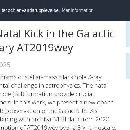
alitet och användarupplevelse.
Mer information
tal Kick in the Galactic
nary AT2019wey
2025
sms of stellar-mass black hole X-ray
al challenge in astrophysics. The natal
 hole (BH) formation provide crucial
nels. In this work, we present a new-epoch
BI) observation of the Galactic BHXB
ining with archival VLBI data from 2020,
motion of AT2019wey over a 3 yr timescale,