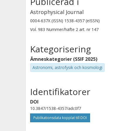
Publicerad i
Krisztina E. Gabányi
Eötvös Loránd University (ELTE)
Astrophysical Journal
Magyar Tudomanyos Akademia
0004-637X (ISSN) 1538-4357 (eISSN)
CSILLAGASZATI ES FOLDTUDOMANYI
KUTATOKOZPONT (CSFK)
Vol. 983
Nummer/häfte
2
art. nr
147
Kategorisering
Ämneskategorier (SSIF 2025)
Astronomi, astrofysik och kosmologi
Identifikatorer
DOI
10.3847/1538-4357/adc0f7
Publikationsdata kopplat till DOI