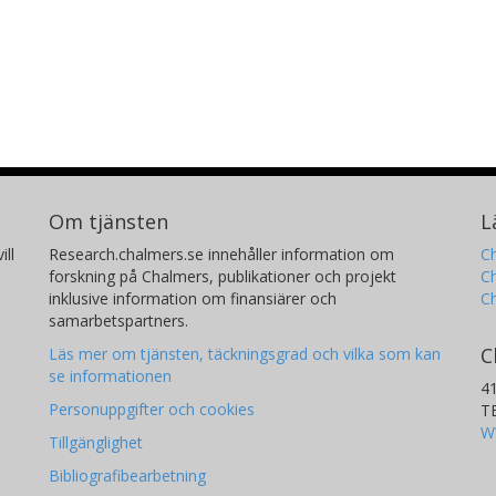
Om tjänsten
L
ill
Research.chalmers.se innehåller information om
Ch
forskning på Chalmers, publikationer och projekt
Ch
inklusive information om finansiärer och
C
samarbetspartners.
C
Läs mer om tjänsten, täckningsgrad och vilka som kan
se informationen
4
Personuppgifter och cookies
T
W
Tillgänglighet
Bibliografibearbetning