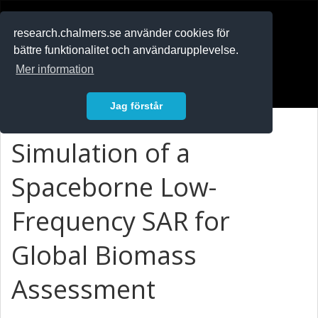
RESEARCH
.chalmers.se
research.chalmers.se använder cookies för
bättre funktionalitet och användarupplevelse.
In English
Mer information
Logga in
Jag förstår
Simulation of a
Spaceborne Low-
Frequency SAR for
Global Biomass
Assessment