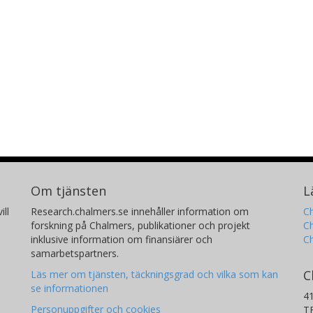
Om tjänsten
L
ill
Research.chalmers.se innehåller information om
Ch
forskning på Chalmers, publikationer och projekt
Ch
inklusive information om finansiärer och
C
samarbetspartners.
C
Läs mer om tjänsten, täckningsgrad och vilka som kan
se informationen
4
Personuppgifter och cookies
T