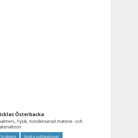
icklas Österbacka
almers, Fysik, Kondenserad materie- och
terialteori
Forskning
Andra publikationer