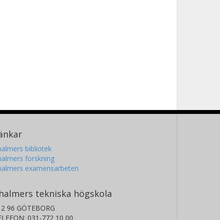
änkar
almers bibliotek
almers forskning
halmers examensarbeten
halmers tekniska högskola
12 96 GÖTEBORG
ELEFON: 031-772 10 00