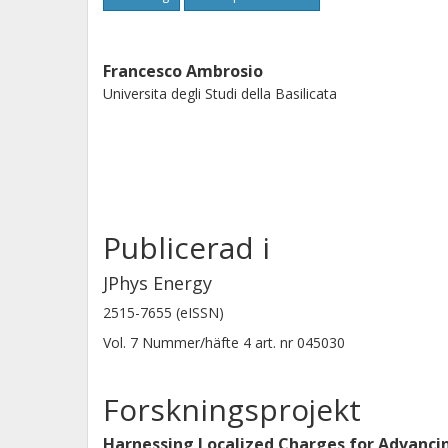
Francesco Ambrosio
Universita degli Studi della Basilicata
Publicerad i
JPhys Energy
2515-7655 (eISSN)
Vol. 7
Nummer/häfte
4
art. nr
045030
Forskningsprojekt
Harnessing Localized Charges for Advancin