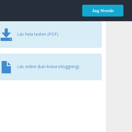
In English
Logga in
Jag förstår
Läs hela texten (PDF)
Läs online (kan kräva inloggning)