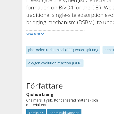
investigate the synergistic effects 
formation on BiVO4 for the OER. We
traditional single-site adsorption e
bridging mechanism (DSBM), to under
observed experimentally. Our results
VISA MER
combined with the creation of a van
significantly reduces the OER overpot
photoelectrochemical (PEC) water splitting
densi
V (AEM) and 1.16 V (DSBM). Besides, 
the local acid-base chemistry: prot
oxygen evolution reaction (OER)
more favorable than on oxygen, and wa
site than at the Bi site. By offering 
stabilizes key intermediates and favo
Författare
producing a pronounced reduction in
Qiuhua Liang
that the effective defect engineering
Chalmers, Fysik, Kondenserad materie- och
overall performance of BiVO4- based
materialteori
photoelectrochemical systems.
Forskning
Andra publikationer