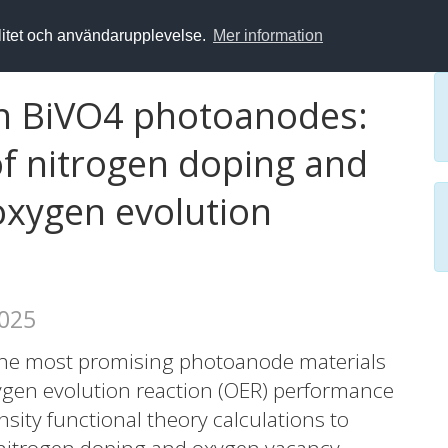
alitet och användarupplevelse.
Mer information
in BiVO4 photoanodes:
 of nitrogen doping and
oxygen evolution
2025
 the most promising photoanode materials
 oxygen evolution reaction (OER) performance
nsity functional theory calculations to