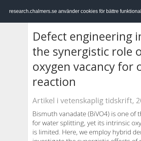
RESEARCH
.chalmers.se
research.chalmers.se använder cookies för bättre funktion
Defect engineering 
the synergistic role
oxygen vacancy for 
reaction
Artikel i vetenskaplig tidskrift, 
Bismuth vanadate (BiVO4) is one of
for water splitting, yet its intrinsic
is limited. Here, we employ hybrid de