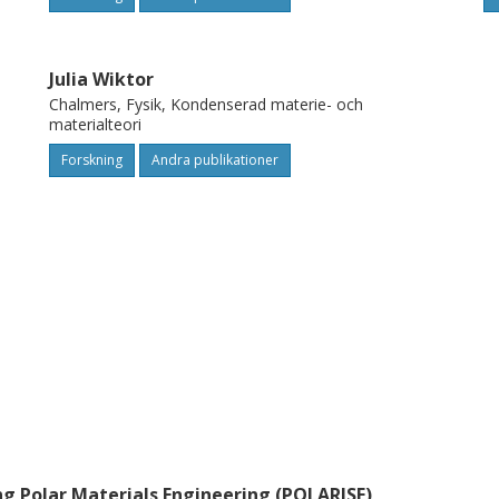
Julia Wiktor
Chalmers, Fysik, Kondenserad materie- och
materialteori
Forskning
Andra publikationer
g Polar Materials Engineering (POLARISE)