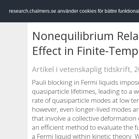
RESEARCH
.chalmers.se
research.chalmers.se använder cookies för bättre funktion
Nonequilibrium Rel
Effect in Finite-Tem
Artikel i vetenskaplig tidskrift, 
Pauli blocking in Fermi liquids impo
quasiparticle lifetimes, leading to 
rate of quasiparticle modes at low t
however, even longer-lived modes ar
that involve a collective deformation
an efficient method to evaluate the f
a Fermi liquid within kinetic theory.