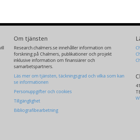
Om tjänsten
L
ill
Research.chalmers.se innehåller information om
Ch
forskning på Chalmers, publikationer och projekt
Ch
inklusive information om finansiärer och
C
samarbetspartners.
C
Läs mer om tjänsten, täckningsgrad och vilka som kan
se informationen
4
Personuppgifter och cookies
T
W
Tillgänglighet
Bibliografibearbetning