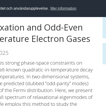
alitet och användarupplevelse.
Mer information
axation and Odd-Even
perature Electron Gases
2025
ses strong phase-space constraints on
a well-known quadratic-in-temperature decay
emperatures. In two-dimensional systems,
e predicted (dubbed “odd-parity” modes)
 of the Fermi distribution. Here, we present
ull spectrum of relaxational eigenmodes of
 We employ this method to study the