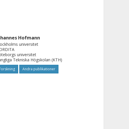
ohannes Hofmann
ockholms universitet
ORDITA
teborgs universitet
ngliga Tekniska Högskolan (KTH)
Forskning
Andra publikationer