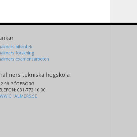
änkar
almers bibliotek
almers forskning
halmers examensarbeten
halmers tekniska högskola
12 96 GÖTEBORG
ELEFON: 031-772 10 00
WW.CHALMERS.SE