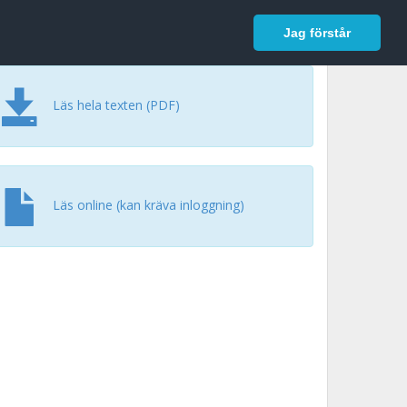
In English
Logga in
Jag förstår
Läs hela texten (PDF)
Läs online (kan kräva inloggning)