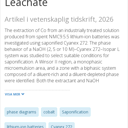
Leachate
Artikel i vetenskaplig tidskrift, 2026
The extraction of Co from an industrially treated solution
produced from spent NMC9.5.5 lithium-ion batteries was
investigated using saponified Cyanex 272. The phase
behavior of a NaOH (2, 5 or 10 M)–Cyanex 272–Isopar L
system was studied to select suitable conditions for
saponification. A Winsor II region, a monophasic
microemulsion area, and a zone with a biphasic system
composed of a diluent-rich and a diluent-depleted phase
were identified. Both the extractant and NaOH
concentration were found to impact the self-assembly of
the system, whereas increasing the temperature from 21
VISA MER
to 40°C did not result in any noticeable macroscopic
effect. 10 M NaOH solution was selected for
saponification. About 95% of Co was extracted from the
phase diagrams
cobalt
Saponification
feed solution using 45% saponified 0.3 M Cyanex 272 in
single-stage extraction (pH = 5.5 ± 0.1). The McCabe–
lithium-ion batteries
Cyanex 272