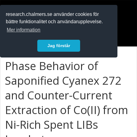
RESEARCH
.chalmers.se
research.chalmers.se använder cookies för
bättre funktionalitet och användarupplevelse.
In English
Mer information
Logga in
Jag förstår
Phase Behavior of
Saponified Cyanex 272
and Counter-Current
Extraction of Co(II) from
Ni-Rich Spent LIBs