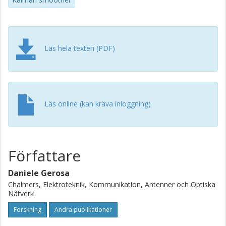
and-distortion ratio (SINADR) and 0.02 – 1.6 dB in symbol
error vector magnitude (EVM), depending on impairment
severity and pilot density. The Kalman smoother generally
provides superior performance by leveraging additional
temporal information.
Läs hela texten (PDF)
Läs online (kan kräva inloggning)
Författare
Daniele Gerosa
Chalmers, Elektroteknik, Kommunikation, Antenner och Optiska
Nätverk
Forskning
Andra publikationer