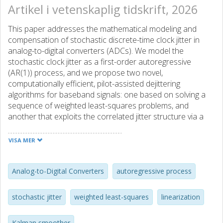
Artikel i vetenskaplig tidskrift, 2026
This paper addresses the mathematical modeling and
compensation of stochastic discrete-time clock jitter in
analog-to-digital converters (ADCs). We model the
stochastic clock jitter as a first-order autoregressive
(AR(1)) process, and we propose two novel,
computationally efficient, pilot-assisted dejittering
algorithms for baseband signals: one based on solving a
sequence of weighted least-squares problems, and
another that exploits the correlated jitter structure via a
Kalman filterbased routine.We also propose a conditional
maximum-likelihood estimator for the autoregressive
VISA MER
parameters, enabling nearoptimal Kalman-filter
performance even when such parameters vary over time.
We further provide a mathematical analysis of the induced
Analog-to-Digital Converters
autoregressive process
linearization errors, and we complement the theory with
synthetic simulations to evaluate the proposed techniques
stochastic jitter
weighted least-squares
linearization
across different scenarios. The proposed techniques are
shown to yield a 1 – 15 dB improvement in signal-to-noise-
Kalman smoother