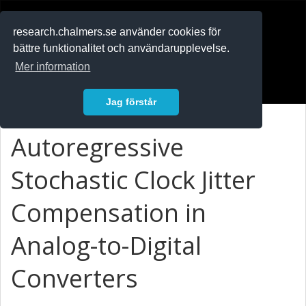
RESEARCH
.chalmers.se
research.chalmers.se använder cookies för
bättre funktionalitet och användarupplevelse.
In English
Mer information
Logga in
Jag förstår
Autoregressive
Stochastic Clock Jitter
Compensation in
Analog-to-Digital
Converters