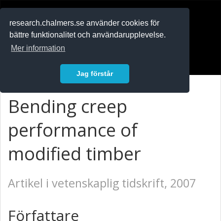
RESEARCH
.chalmers.se
research.chalmers.se använder cookies för
bättre funktionalitet och användarupplevelse.
In English
Mer information
Logga in
Jag förstår
Bending creep
performance of
modified timber
Artikel i vetenskaplig tidskrift, 2007
Författare