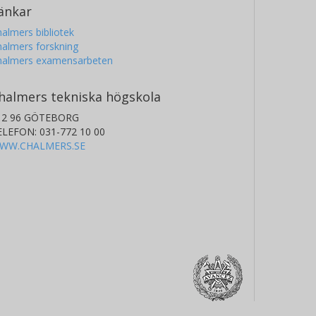
änkar
almers bibliotek
almers forskning
halmers examensarbeten
halmers tekniska högskola
12 96 GÖTEBORG
ELEFON: 031-772 10 00
WW.CHALMERS.SE