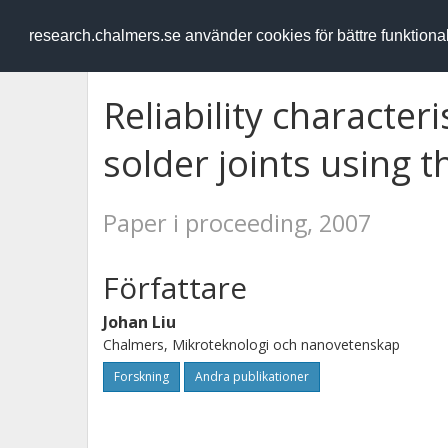
RESEARCH
.chalmers.se
research.chalmers.se använder cookies för bättre funktion
Reliability characteri
solder joints using 
Paper i proceeding, 2007
Författare
Johan Liu
Chalmers, Mikroteknologi och nanovetenskap
Forskning
Andra publikationer