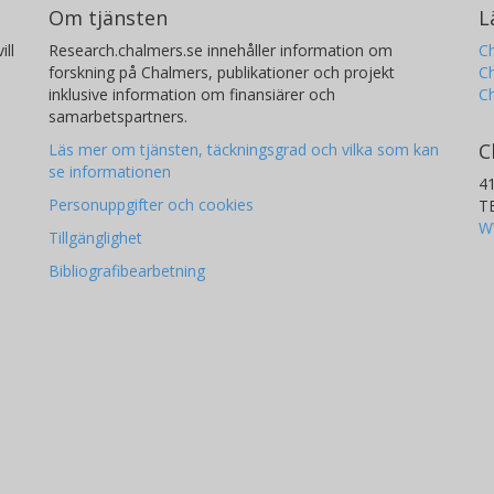
Om tjänsten
L
ill
Research.chalmers.se innehåller information om
Ch
forskning på Chalmers, publikationer och projekt
Ch
inklusive information om finansiärer och
C
samarbetspartners.
C
Läs mer om tjänsten, täckningsgrad och vilka som kan
se informationen
4
Personuppgifter och cookies
T
W
Tillgänglighet
Bibliografibearbetning