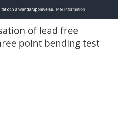
alitet och användarupplevelse.
Mer information
sation of lead free
three point bending test