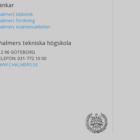
änkar
almers bibliotek
almers forskning
halmers examensarbeten
halmers tekniska högskola
12 96 GÖTEBORG
ELEFON: 031-772 10 00
WW.CHALMERS.SE