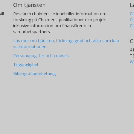
Om tjänsten
L
ill
Research.chalmers.se innehåller information om
Ch
forskning på Chalmers, publikationer och projekt
Ch
inklusive information om finansiärer och
C
samarbetspartners.
C
Läs mer om tjänsten, täckningsgrad och vilka som kan
se informationen
4
Personuppgifter och cookies
T
W
Tillgänglighet
Bibliografibearbetning