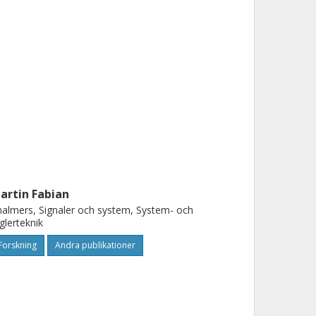
artin Fabian
almers, Signaler och system, System- och
glerteknik
Forskning
Andra publikationer