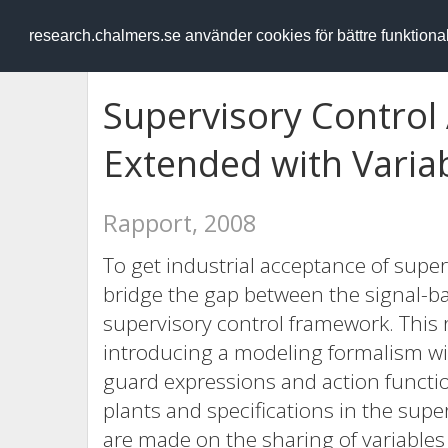
RESEARCH
.chalmers.se
research.chalmers.se använder cookies för bättre funktion
Supervisory Control
Extended with Variab
Rapport, 2008
To get industrial acceptance of super
bridge the gap between the signal-ba
supervisory control framework. This r
introducing a modeling formalism wi
guard expressions and action functio
plants and specifications in the supe
are made on the sharing of variable