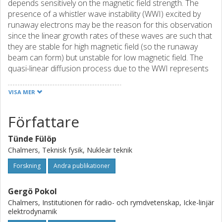
depends sensitively on the magnetic field strength. The
presence of a whistler wave instability (WWI) excited by
runaway electrons may be the reason for this observation
since the linear growth rates of these waves are such that
they are stable for high magnetic field (so the runaway
beam can form) but unstable for low magnetic field. The
quasi-linear diffusion process due to the WWI represents
a very efficient pitch-angle scattering mechanism for
runaways and consequently may stop runaway beam
VISA MER
formation. In this work, the criterion for runaway
suppression by WWI is compared with a criterion for
Författare
substantial runaway production obtained by calculating
how many runaway electrons can be produced before the
Tünde Fülöp
induced toroidal electric field diffuses out of the plasma.
Chalmers, Teknisk fysik, Nukleär teknik
Forskning
Andra publikationer
Gergö Pokol
Chalmers, Institutionen för radio- och rymdvetenskap, Icke-linjär
elektrodynamik