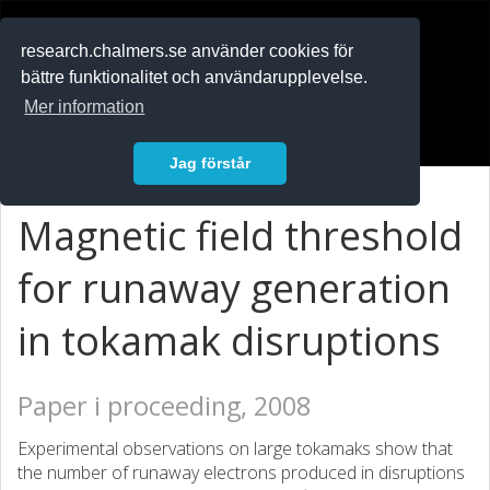
RESEARCH
.chalmers.se
research.chalmers.se använder cookies för
bättre funktionalitet och användarupplevelse.
In English
Mer information
Logga in
Jag förstår
Magnetic field threshold
for runaway generation
in tokamak disruptions
Paper i proceeding, 2008
Experimental observations on large tokamaks show that
the number of runaway electrons produced in disruptions